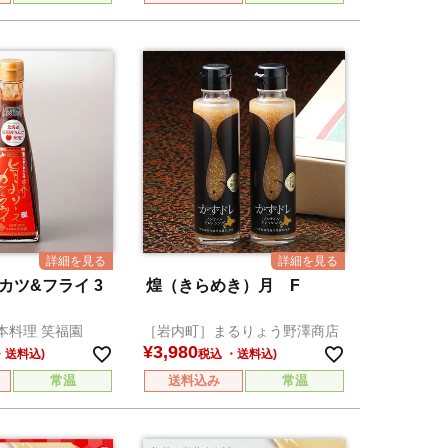
カツ&フライ 3
煌（きらめき）月 F
本料理 笑福園
［岩内町］まるりょう野澤商店
¥
3,980
税込
常温
送料込み
常温