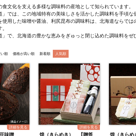
の食文化を支える多様な調味料の産地として知られています。
道」では、この地域特有の美味しさを活かした調味料を手頃な
を使用した味噌や醤油、利尻昆布の調味料は、北海道ならでは
す。
道」で、北海道の豊かな恵みをぎゅっと閉じ込めた調味料をぜ
安い順
価格が高い順
新着順
人気順
黒豆味噌
煌（きらめき） 【贈答
煌（きらめ