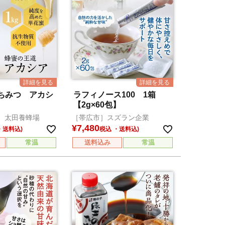
ちみつ アカシ
ラフィノース100 1箱
【2g×60包】
］太田養蜂場
［帯広市］スズラン企業
¥
7,480
税込
常温
送料込み
常温