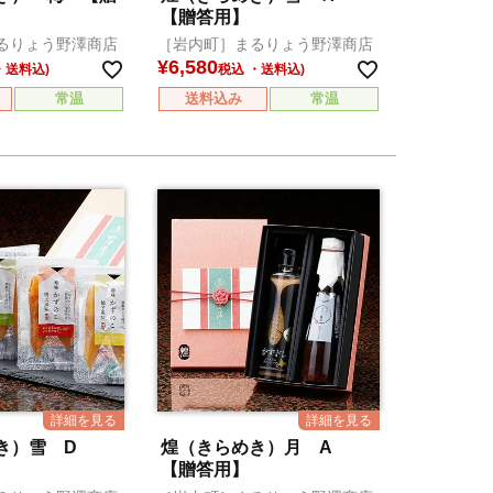
【贈答用】
るりょう野澤商店
［岩内町］まるりょう野澤商店
¥
6,580
税込
常温
送料込み
常温
き）雪 D
煌（きらめき）月 A
【贈答用】