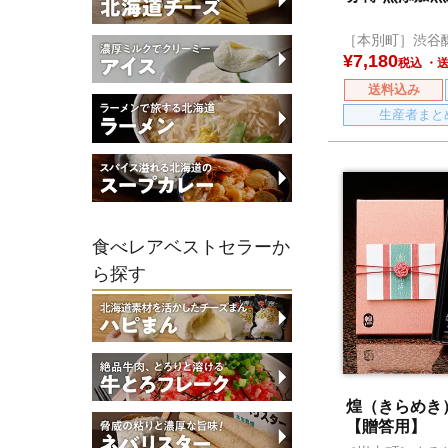
［本別町］渋谷
¥
7,180
税込
送料込み
生産者まと
食べレアベストセラーか
ら探す
煌（きらめ
【贈答用】