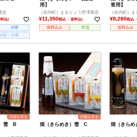
用】
答用】
醸造
［岩内町］まるりょう野澤商店
［岩内町］ま
¥
11,350
¥
8,280
税込
税込
冷蔵
送料込み
常温
送料込み
め割：冷蔵
き）雪 B
煌（きらめき）雪 C
煌（きらめ