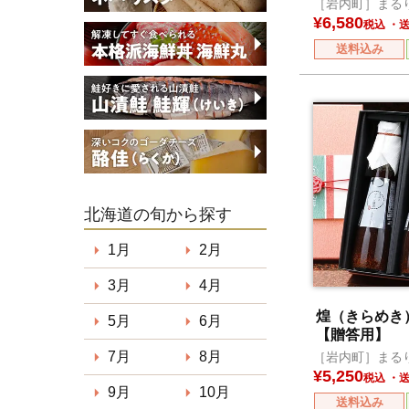
［岩内町］まる
¥
6,580
税込
送料込み
北海道の旬から探す
1月
2月
3月
4月
煌（きらめ
5月
6月
【贈答用】
7月
8月
［岩内町］まる
¥
5,250
税込
9月
10月
送料込み