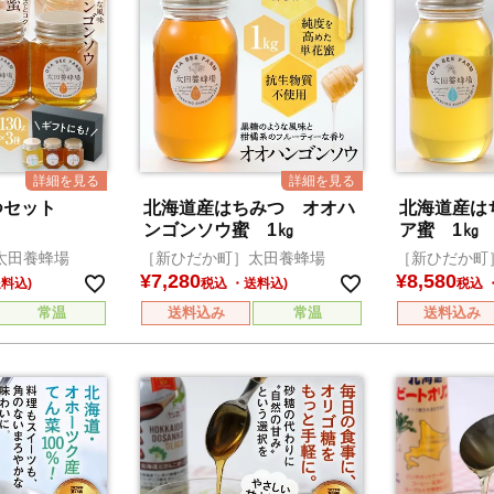
つセット
北海道産はちみつ オオハ
北海道産は
ンゴンソウ蜜 1㎏
ア蜜 1㎏
太田養蜂場
［新ひだか町］太田養蜂場
［新ひだか町
¥
7,280
¥
8,580
税込
税込
常温
送料込み
常温
送料込み