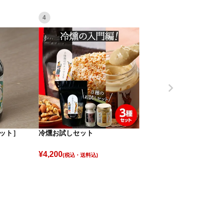
4
ット］
冷燻お試しセット
¥
4,200
(税込)