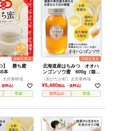
みつ】 勝ち蜜
北海道産はちみつ オオハ
0本
ンゴンソウ蜜 600g（箱
入）
］太田養蜂場
［新ひだか町］太田養蜂場
¥
5,480
税込
常温
送料込み
常温