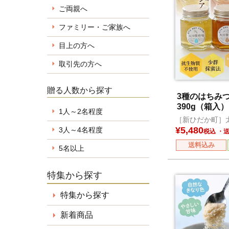
ご両親へ
ファミリー・ご家族へ
目上の方へ
取引先の方へ
贈る人数から探す
3種のはちみ
390g（箱入）
1人～2名程度
［新ひだか町］
¥
5,480
3人～4名程度
税込
送料込み
5名以上
特集から探す
特集から探す
新着商品