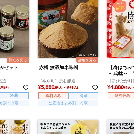
ろみセット
赤樽 無添加米味噌
【寿はち
～成就～ 4
醸造
［本別町］渋谷醸造
［新ひだか町
¥
5,880
¥
4,880
税込
税込
冷蔵
送料込み
冷蔵
送料込み
め割：冷蔵
生産者まとめ割：冷蔵