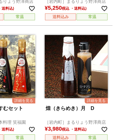
るりょう野澤商店
［岩内町］まるりょう野澤商店
¥
5,250
税込
常温
送料込み
常温
すむセット
煌（きらめき）月 D
本料理 笑福園
［岩内町］まるりょう野澤商店
¥
3,980
税込
常温
送料込み
常温