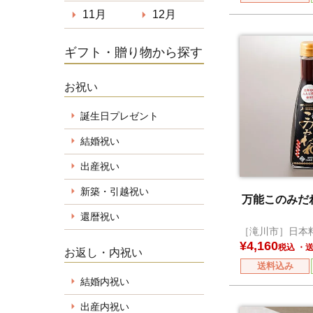
11月
12月
ギフト・贈り物から探す
お祝い
誕生日プレゼント
結婚祝い
出産祝い
新築・引越祝い
万能このみだれ
還暦祝い
［滝川市］日本
¥
4,160
税込
お返し・内祝い
送料込み
結婚内祝い
出産内祝い