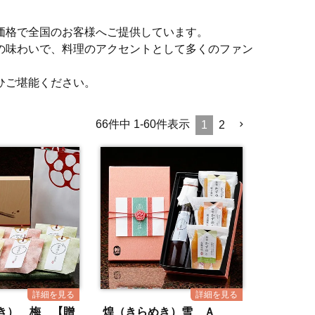
価格で全国のお客様へご提供しています。
の味わいで、料理のアクセントとして多くのファン
ひご堪能ください。
66
件中
1
-
60
件表示
1
2
き） 梅 【贈
煌（きらめき）雪 Ａ