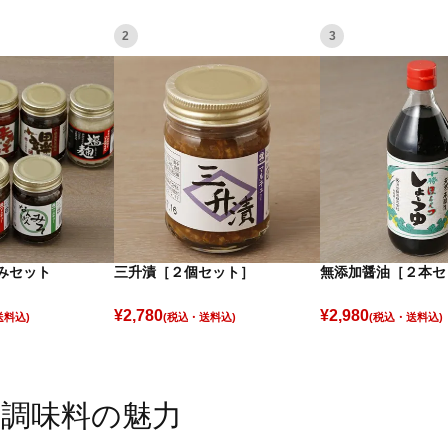
2
3
みセット
三升漬［２個セット］
無添加醤油［２本セ
¥
2,780
¥
2,980
(税込)
(税込)
の調味料の魅力