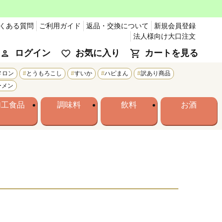
くある質問
ご利用ガイド
返品・交換について
新規会員登録
法人様向け大口注文
ログイン
お気に入り
カートを見る
メロン
とうもろこし
すいか
ハピまん
訳あり商品
ーメン
加工食品
調味料
飲料
お酒