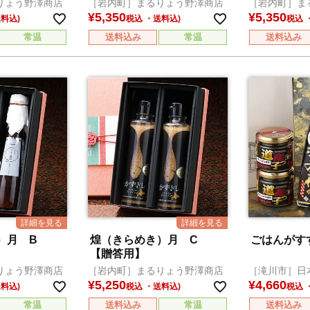
りょう野澤商店
［岩内町］まるりょう野澤商店
［岩内町］ま
¥
5,350
¥
5,350
税込
税込
常温
送料込み
常温
送料込み
き）月 B
煌（きらめき）月 C
ごはんがす
【贈答用】
りょう野澤商店
［岩内町］まるりょう野澤商店
［滝川市］日
¥
5,250
¥
4,660
税込
税込
常温
送料込み
常温
送料込み