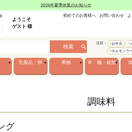
2026年夏季休業のお知らせ
初めてのお客様へ
お問い合わせ
よ
格
ようこそ
ゲスト 様
注目：
お中元
検索
ホルモンラ
乳製品・卵
果物
米・麺・穀類
調味料
ング