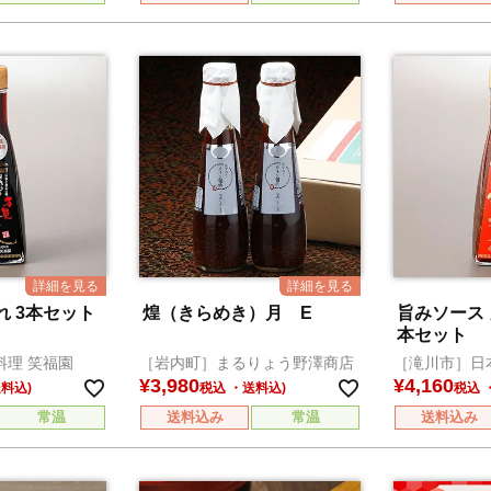
 3本セット
煌（きらめき）月 E
旨みソース 
本セット
料理 笑福園
［岩内町］まるりょう野澤商店
［滝川市］日
¥
3,980
¥
4,160
税込
税込
常温
送料込み
常温
送料込み