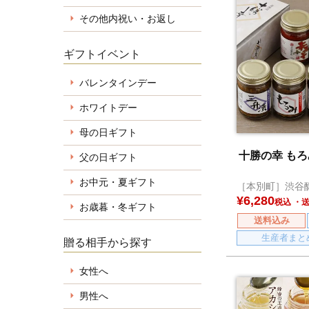
その他内祝い・お返し
ギフトイベント
バレンタインデー
ホワイトデー
母の日ギフト
十勝の幸 も
父の日ギフト
お中元・夏ギフト
［本別町］渋谷
¥
6,280
税込
お歳暮・冬ギフト
送料込み
生産者まと
贈る相手から探す
女性へ
男性へ