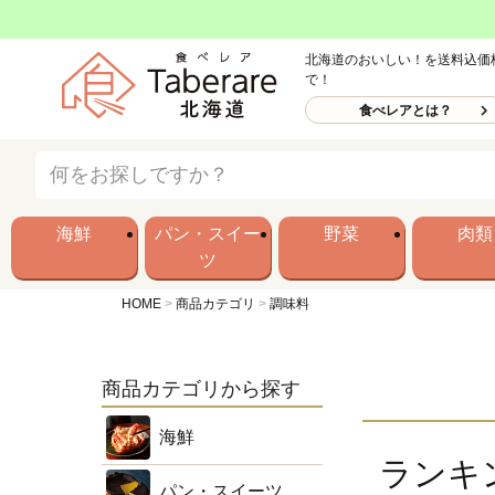
北海道のおいしい！を送料込価
で！
食べレアとは？
海鮮
パン・スイー
野菜
肉類
ツ
HOME
商品カテゴリ
調味料
商品カテゴリから探す
海鮮
ランキ
パン・スイーツ