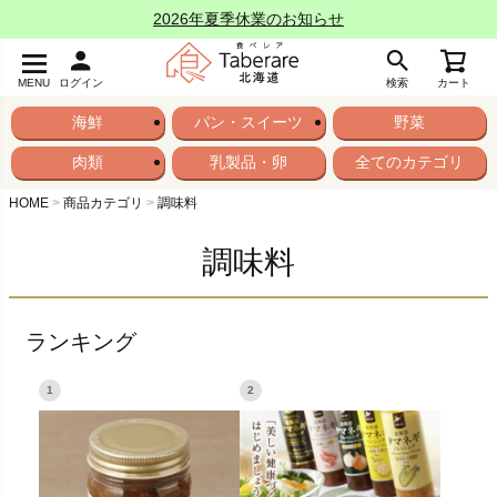
2026年夏季休業のお知らせ
MENU
ログイン
検索
カート
海鮮
パン・スイーツ
野菜
肉類
乳製品・卵
全てのカテゴリ
HOME
商品カテゴリ
調味料
調味料
ランキング
1
2