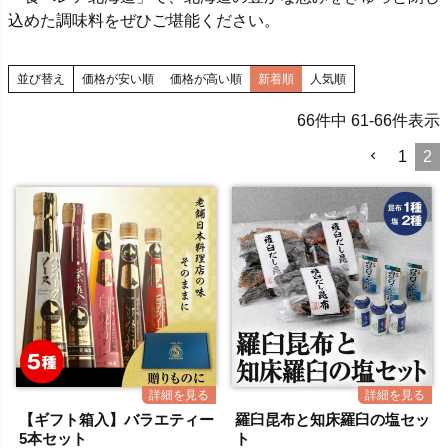
込めた調味料をぜひご堪能ください。
並び替え
価格が安い順
価格が高い順
新着順
人気順
66
件中
61
-
66
件表示
1
2
【ギフト箱入】バラエティー
羅臼昆布と知床羅臼の塩セッ
5本セット
ト