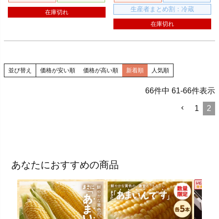
生産者まとめ割：冷蔵
在庫切れ
在庫切れ
並び替え
価格が安い順
価格が高い順
新着順
人気順
66
件中
61
-
66
件表示
1
2
あなたにおすすめの商品