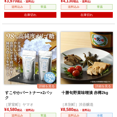
¥
3,970
¥
4,130
税込
税込
送料込み
常温
送料込み
常温
在庫切れ
在庫切れ
すこやかパートナー×2パッ
十勝旬野菜味噌漬 赤樽2kg
ク
［芽室町］ヤマオ
［本別町］渋谷醸造
¥
4,580
¥
8,580
税込
税込
送料込み
常温
送料込み
冷蔵