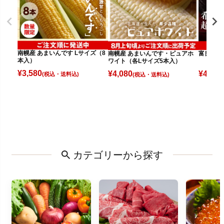
南幌産 あまいんです Lサイズ（8
南幌産 あまいんです・ピュアホ
富良野メロ
本入）
ワイト（各Lサイズ5本入）
¥
3,580
¥
4,080
¥
4,980
(税込)
(税込)
カテゴリーから探す