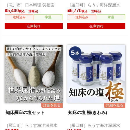
［滝川市］日本料理 笑福園
［羅臼町］らうす海洋深層水
¥
5,400
¥
6,770
税込
税込
送料込み
常温
送料込み
常温
在庫切れ
在庫切れ
知床羅臼の塩セット
知床の塩 極(きわみ)
［羅臼町］らうす海洋深層水
［羅臼町］らうす海洋深層水