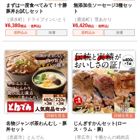
まずは一度食べてみて！十勝
無添加生ソーセージ3種セッ
豚丼お試しセット
ト
［清水町］ドライブインいとう
［鹿追町］雪あかり
¥
6,380
¥
6,420
税込
税込
送料込み
冷凍
送料込み
冷凍
名物ジャンボ茶わんむし・豚
じんぎすかんセット(ロー
丼セット
ス・ラム・豚)
［恵庭市］とんでん
［帯広市］十勝かんの精肉店