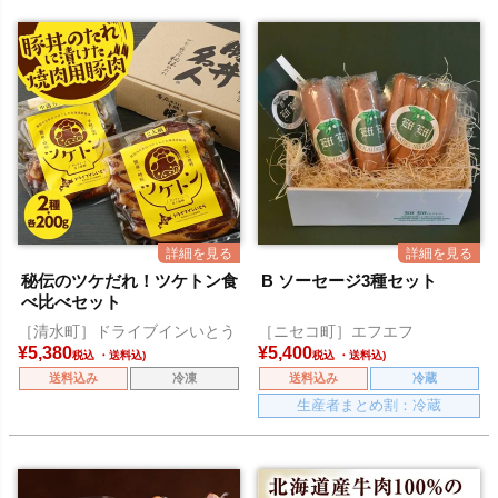
秘伝のツケだれ！ツケトン食
B ソーセージ3種セット
べ比べセット
［清水町］ドライブインいとう
［ニセコ町］エフエフ
¥
5,380
¥
5,400
税込
税込
送料込み
冷凍
送料込み
冷蔵
生産者まとめ割：冷蔵