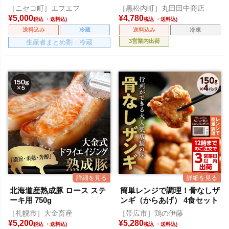
［ニセコ町］エフエフ
［黒松内町］丸田田中商店
¥
5,000
¥
4,780
税込
税込
送料込み
冷蔵
送料込み
冷凍
3営業内出荷
生産者まとめ割：冷蔵
北海道産熟成豚 ロース ステ
簡単レンジで調理！骨なしザ
ーキ用 750g
ンギ（からあげ） 4食セット
［札幌市］大金畜産
［帯広市］鶏の伊藤
¥
5,200
¥
5,280
税込
税込