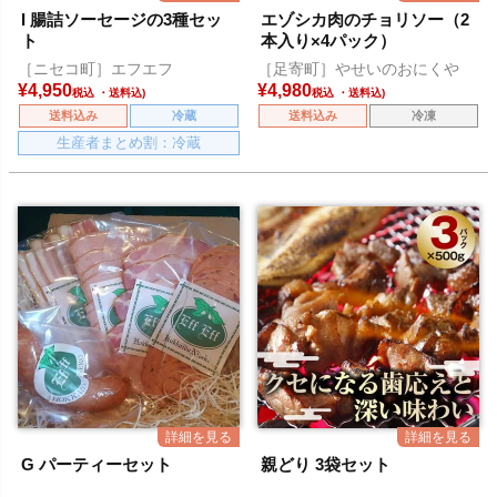
I 腸詰ソーセージの3種セッ
エゾシカ肉のチョリソー（2
ト
本入り×4パック）
［ニセコ町］エフエフ
［足寄町］やせいのおにくや
¥
4,950
¥
4,980
税込
税込
送料込み
冷蔵
送料込み
冷凍
生産者まとめ割：冷蔵
G パーティーセット
親どり 3袋セット