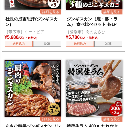
社長の成吉思汗(ジンギスカ
ジンギスカン（鹿・豚・ラ
ン)
ム） 食べ比べセット 各1P
［帯広市］ミートピア
［登別市］肉のあさひ
¥
5,680
¥
5,780
税込
税込
送料込み
冷凍
送料込み
冷凍
あさひ特製ジンギスカン（シ
特撰生ラム 400ｇ たれ付き