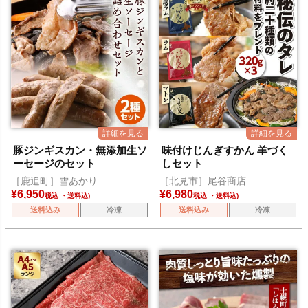
豚ジンギスカン・無添加生ソ
味付けじんぎすかん 羊づく
ーセージのセット
しセット
［鹿追町］雪あかり
［北見市］尾谷商店
¥
6,950
¥
6,980
税込
税込
送料込み
冷凍
送料込み
冷凍