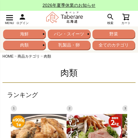
2026年夏季休業のお知らせ
MENU
ログイン
検索
カート
海鮮
パン・スイーツ
野菜
肉類
乳製品・卵
全てのカテゴリ
HOME
商品カテゴリ
肉類
肉類
ランキング
1
2
3