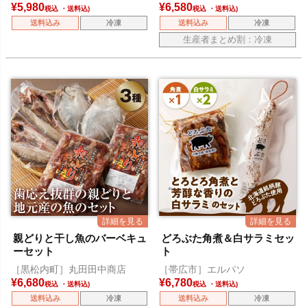
¥
5,980
¥
6,580
税込
税込
送料込み
冷凍
送料込み
冷凍
生産者まとめ割：冷凍
親どりと干し魚のバーベキュ
どろぶた角煮＆白サラミセッ
ーセット
ト
［黒松内町］丸田田中商店
［帯広市］エルパソ
¥
6,680
¥
6,780
税込
税込
送料込み
冷凍
送料込み
冷凍