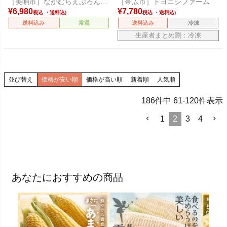
［美唄市］なかむらえぷろん倶
［帯広市］トヨニシファーム
楽部
¥
6,980
¥
7,780
税込
税込
送料込み
常温
送料込み
冷凍
生産者まとめ割：冷凍
並び替え
価格が安い順
価格が高い順
新着順
人気順
186
件中
61
-
120
件表示
1
2
3
4
あなたにおすすめの商品