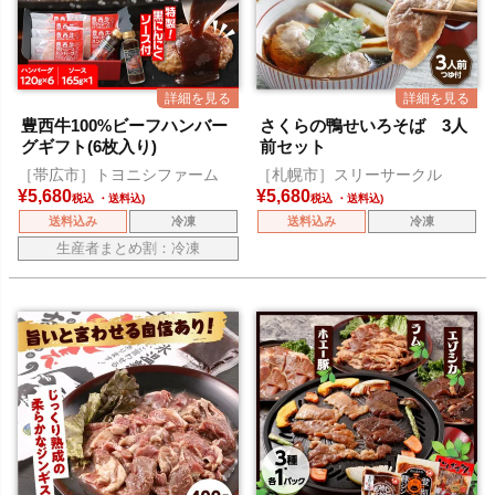
豊西牛100%ビーフハンバー
さくらの鴨せいろそば 3人
グギフト(6枚入り)
前セット
［帯広市］トヨニシファーム
［札幌市］スリーサークル
¥
5,680
¥
5,680
税込
税込
送料込み
冷凍
送料込み
冷凍
生産者まとめ割：冷凍