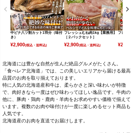
中ビナ八ツ割カット1羽分（味付
フレッシュむね肉1kg【業務用】
フレッシ
き）
［２パックセット］
¥
2,900
¥
2,900
¥
2,800
(税込)
(税込)
北海道には豊かな自然が生んだ絶品グルメがたくさん。
「食べレア北海道」では、この美しいエリアから届ける最高
品質のお肉を取り揃えております。
特に人気の北海道産和牛は、柔らかさと深い味わいが特徴
で、肉好きなら一度はぜひ味わってほしい逸品です。牛肉の
他に、豚肉・鶏肉・鹿肉・羊肉をお求めやすい価格で揃えて
います。複数のお肉や味付けが一度に楽しめるセット商品も
人気です。
北海道産のお肉を直送でお届けします。