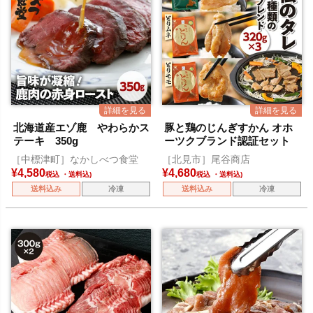
北海道産エゾ鹿 やわらかス
豚と鶏のじんぎすかん オホ
テーキ 350g
ーツクブランド認証セット
［中標津町］なかしべつ食堂
［北見市］尾谷商店
¥
4,580
¥
4,680
税込
税込
送料込み
冷凍
送料込み
冷凍