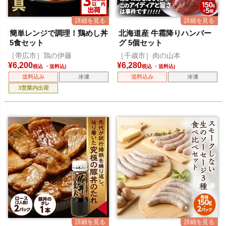
簡単レンジで調理！鶏めし丼
北海道産 牛霜降りハンバー
5食セット
グ 5個セット
［帯広市］鶏の伊藤
［千歳市］肉の山本
¥
6,200
¥
6,280
税込
税込
送料込み
冷凍
送料込み
冷凍
3営業内出荷