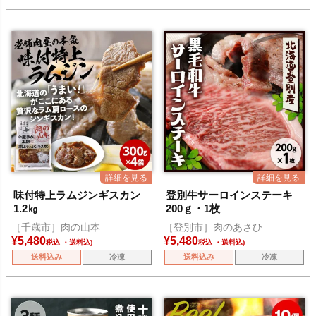
味付特上ラムジンギスカン
登別牛サーロインステーキ
1.2㎏
200ｇ・1枚
［千歳市］肉の山本
［登別市］肉のあさひ
¥
5,480
¥
5,480
税込
税込
送料込み
冷凍
送料込み
冷凍