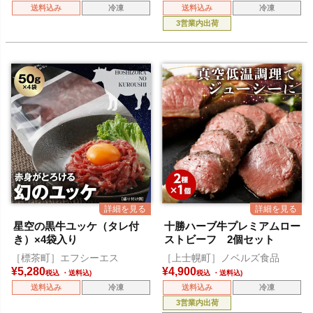
送料込み
冷凍
送料込み
冷凍
3営業内出荷
星空の黒牛ユッケ（タレ付
十勝ハーブ牛プレミアムロー
き）×4袋入り
ストビーフ 2個セット
［標茶町］エフシーエス
［上士幌町］ノベルズ食品
¥
5,280
¥
4,900
税込
税込
送料込み
冷凍
送料込み
冷凍
3営業内出荷