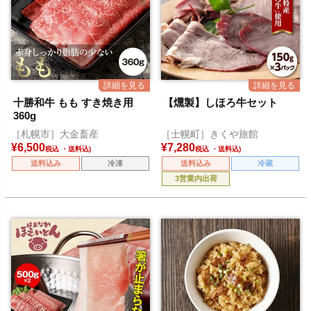
十勝和牛 もも すき焼き用
【燻製】しほろ牛セット
360g
［札幌市］大金畜産
［士幌町］きくや旅館
¥
6,500
¥
7,280
税込
税込
送料込み
冷凍
送料込み
冷蔵
3営業内出荷