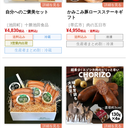
自分へのご褒美セット
かみこみ豚ロースステーキギ
フト
［池田町］十勝池田食品
［帯広市］肉の五日市
¥
4,830
¥
4,950
税込
税込
送料込み
冷蔵
送料込み
冷凍
3営業内出荷
生産者まとめ割：冷凍
生産者まとめ割：冷蔵