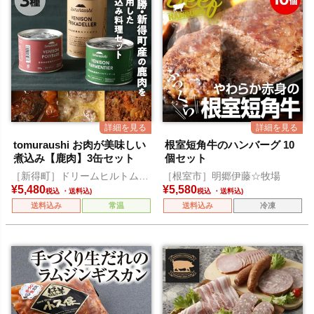
tomuraushi お肉が美味しい
根室短角牛のハンバーグ 10
煮込み【鹿肉】3缶セット
個セット
［新得町］ドリームヒルトムラ
［根室市］明郷伊藤☆牧場
ウシ
¥
5,480
¥
5,580
税込
税込
送料込み
常温
送料込み
冷凍