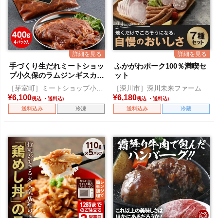
手づくり生だれミートショッ
ふかがわポーク100％満喫セ
プ小久保のラムジンギスカン
ット
400g×4パック
［芽室町］ミートショップ小久
［深川市］深川未来ファーム
保
¥
6,100
¥
6,180
税込
税込
送料込み
冷凍
送料込み
冷蔵