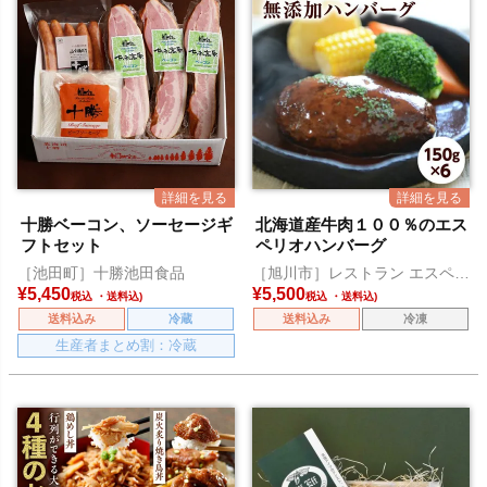
十勝ベーコン、ソーセージギ
北海道産牛肉１００％のエス
フトセット
ペリオハンバーグ
［池田町］十勝池田食品
［旭川市］レストラン エスペリ
オ
¥
5,450
¥
5,500
税込
税込
送料込み
冷蔵
送料込み
冷凍
生産者まとめ割：冷蔵