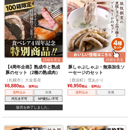
【4周年企画】熟成牛と熟成
豚しゃぶしゃぶ・無添加生ソ
豚のセット（2種の熟成肉）
ーセージのセット
［札幌市］大金畜産
［鹿追町］雪あかり
¥
6,880
¥
6,950
税込
税込
送料込み
冷凍
送料込み
冷凍
代引き不可
NP後払い不可
販売を終了しました。