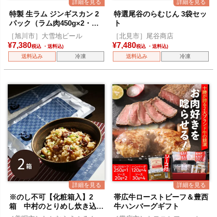
特製 生ラム ジンギスカン 2
特選尾谷のらむじん 3袋セッ
パック（ラム肉450g×2・別
ト
添タレ150g×2）
［旭川市］大雪地ビール
［北見市］尾谷商店
¥
7,380
¥
7,480
税込
税込
送料込み
冷凍
送料込み
冷凍
※のし不可【化粧箱入】2
帯広牛ローストビーフ＆豊西
箱 中村のとりめし炊き込み
牛ハンバーグギフト
セット