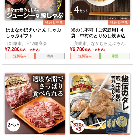
はまなかほえいとん しゃぶ
※のし不可【ご家庭用】4
しゃぶギフト
袋 中村のとりめし炊き込み
セット
［釧路市］三ツ輪商会
［美唄市］なかむらえぷろん倶
楽部
¥
7,280
¥
6,780
税込
税込
送料込み
冷凍
送料込み
常温