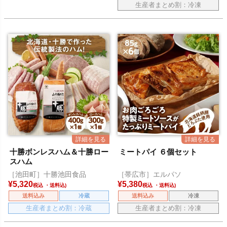
生産者まとめ割：冷凍
十勝ボンレスハム＆十勝ロー
ミートパイ ６個セット
スハム
［池田町］十勝池田食品
［帯広市］エルパソ
¥
5,320
¥
5,380
税込
税込
送料込み
冷蔵
送料込み
冷凍
生産者まとめ割：冷蔵
生産者まとめ割：冷凍