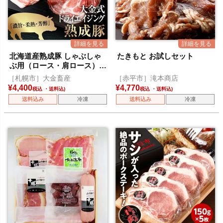
北海道産熟成豚 しゃぶしゃ
たきもと お試しセット
ぶ用（ロース・肩ロース）
各300g
［札幌市］大金畜産
［赤平市］滝本商店
¥
4,400
¥
4,770
税込
税込
送料込み
冷凍
送料込み
冷凍