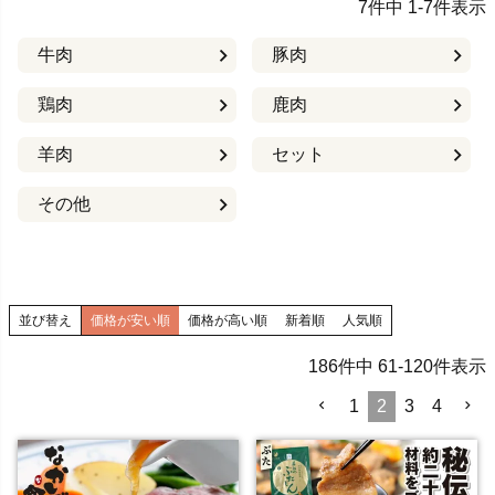
7
件中
1
-
7
件表示
牛肉
豚肉
鶏肉
鹿肉
羊肉
セット
その他
並び替え
価格が安い順
価格が高い順
新着順
人気順
186
件中
61
-
120
件表示
1
2
3
4