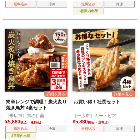
送料込み
冷凍
送料込み
冷凍
3営業内出荷
簡単レンジで調理！炭火炙り
お買い得！社長セット
焼き鳥丼 4食セット
［帯広市］鶏の伊藤
［帯広市］ミートピア
¥
5,880
¥
5,880
税込
税込
送料込み
冷凍
送料込み
冷凍
3営業内出荷