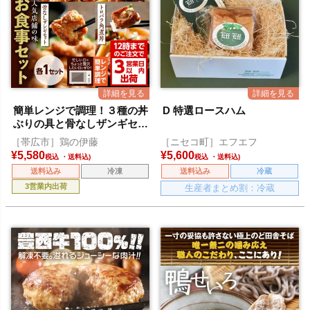
簡単レンジで調理！３種の丼
D 特選ロースハム
ぶりの具と骨なしザンギセッ
ト[食べレア限定セット]
［帯広市］鶏の伊藤
［ニセコ町］エフエフ
¥
5,580
¥
5,600
税込
税込
送料込み
冷凍
送料込み
冷蔵
3営業内出荷
生産者まとめ割：冷蔵