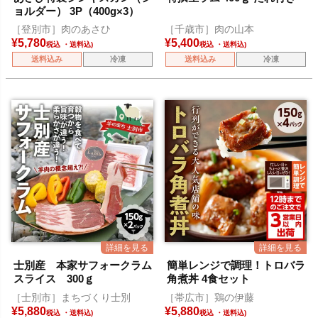
ョルダー） 3P（400g×3）
［登別市］肉のあさひ
［千歳市］肉の山本
¥
5,780
¥
5,400
税込
税込
送料込み
冷凍
送料込み
冷凍
士別産 本家サフォークラム
簡単レンジで調理！トロバラ
スライス 300ｇ
角煮丼 4食セット
［士別市］まちづくり士別
［帯広市］鶏の伊藤
¥
5,880
¥
5,880
税込
税込