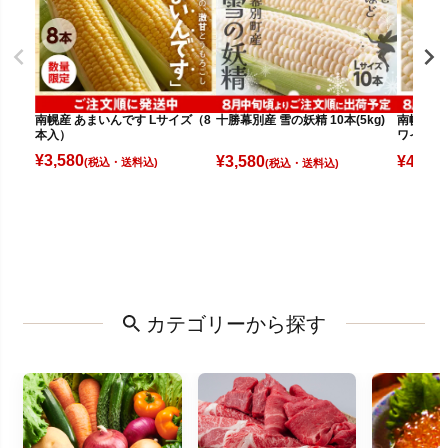
南幌産 あまいんです Lサイズ（8
十勝幕別産 雪の妖精 10本(5kg)
南幌産 
本入）
ワイト（
¥
3,580
¥
3,580
¥
4,080
(税込)
(税込)
カテゴリーから探す