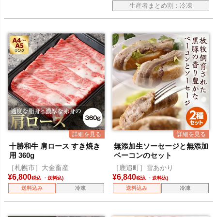
生産者まとめ割：冷凍
十勝和牛 肩ロース すき焼き
無添加生ソーセージと無添加
用 360g
ベーコンのセット
［札幌市］大金畜産
［鹿追町］雪あかり
¥
6,800
¥
6,840
税込
税込
送料込み
冷凍
送料込み
冷凍