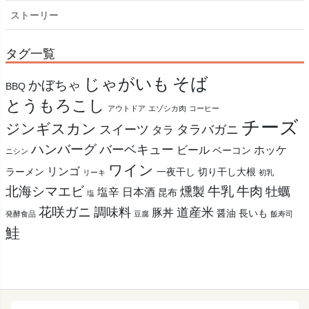
ストーリー
タグ一覧
そば
じゃがいも
かぼちゃ
BBQ
とうもろこし
アウトドア
エゾシカ肉
コーヒー
チーズ
ジンギスカン
スイーツ
タラバガニ
タラ
ハンバーグ
バーベキュー
ビール
ホッケ
ベーコン
ニシン
ワイン
リンゴ
ラーメン
一夜干し
切り干し大根
リーキ
初乳
北海シマエビ
牛乳
牛肉
燻製
牡蠣
塩辛
日本酒
昆布
塩
花咲ガニ
調味料
道産米
豚丼
醤油
長いも
発酵食品
豆腐
飯寿司
鮭