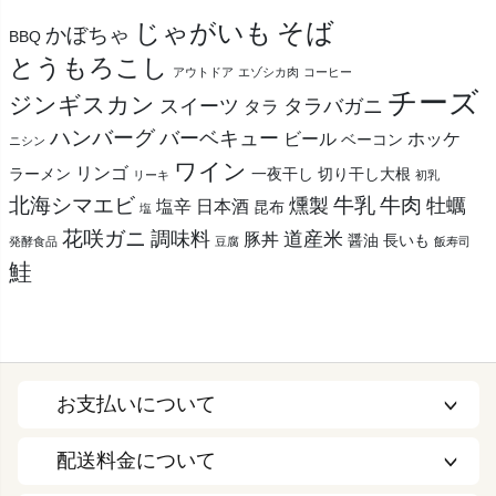
そば
じゃがいも
かぼちゃ
BBQ
とうもろこし
アウトドア
エゾシカ肉
コーヒー
チーズ
ジンギスカン
スイーツ
タラバガニ
タラ
ハンバーグ
バーベキュー
ビール
ホッケ
ベーコン
ニシン
ワイン
リンゴ
ラーメン
一夜干し
切り干し大根
リーキ
初乳
北海シマエビ
牛乳
牛肉
燻製
牡蠣
塩辛
日本酒
昆布
塩
花咲ガニ
調味料
道産米
豚丼
醤油
長いも
発酵食品
豆腐
飯寿司
鮭
お支払いについて
配送料金について