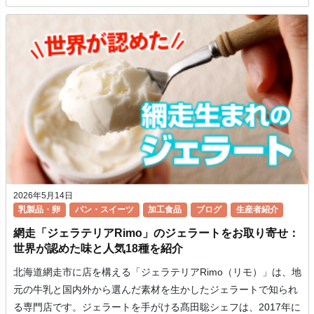
2026年5月14日
乳製品・卵
パン・スイーツ
加工食品
ブログ
生産者紹介
網走「ジェラテリアRimo」のジェラートをお取り寄せ：
世界が認めた味と人気18種を紹介
北海道網走市に店を構える「ジェラテリアRimo（リモ）」は、地
元の牛乳と国内外から選んだ素材を生かしたジェラートで知られ
る専門店です。ジェラートを手がける髙田聡シェフは、2017年に