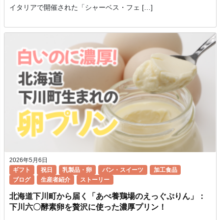
イタリアで開催された「シャーベス・フェ […]
2026年5月6日
ギフト
祝日
乳製品・卵
パン・スイーツ
加工食品
ブログ
生産者紹介
ストーリー
北海道下川町から届く「あべ養鶏場のえっぐぷりん」：
下川六〇酵素卵を贅沢に使った濃厚プリン！