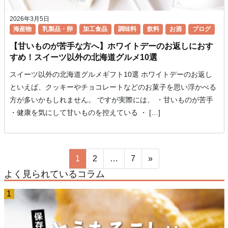
2026年3月5日
海産物
乳製品・卵
加工食品
調味料
飲料
お酒
ブログ
【甘いものが苦手な方へ】ホワイトデーのお返しにおす
すめ！スイーツ以外の北海道グルメ10選
スイーツ以外の北海道グルメギフト10選 ホワイトデーのお返し
といえば、クッキーやチョコレートなどのお菓子を思い浮かべる
方が多いかもしれません。 ですが実際には、 ・甘いものが苦手
・健康を気にして甘いものを控えている ・ […]
1
2
…
7
»
よく見られているコラム