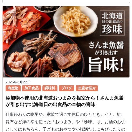
2026年6月22日
海産物
加工食品
調味料
ブログ
生産者紹介
添加物不使用の北海道おつまみを根室から！さんま魚醤
が引き出す北海道日の出食品の本物の旨味
仕事終わりの晩酌や、家族で過ごす休日のひととき。イカ、鮭、
昆布など海の幸を使った「おつまみ」や「珍味」は、お酒のお供
としてはもちろん、子どものおやつや小腹満たしにもぴったりの