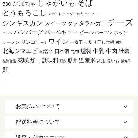
そば
じゃがいも
かぼちゃ
BBQ
とうもろこし
アウトドア
エゾシカ肉
コーヒー
チーズ
ジンギスカン
スイーツ
タラバガニ
タラ
ハンバーグ
バーベキュー
ビール
ホッケ
ベーコン
ニシン
ワイン
リンゴ
ラーメン
一夜干し
切り干し大根
リーキ
初乳
北海シマエビ
牛乳
牛肉
燻製
牡蠣
塩辛
日本酒
昆布
塩
花咲ガニ
調味料
道産米
豚丼
醤油
長いも
発酵食品
豆腐
飯寿司
鮭
お支払いについて
配送料金について
返品・交換について