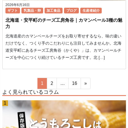
2026年6月16日
ギフト
乳製品・卵
加工食品
ブログ
生産者紹介
北海道・安平町のチーズ工房角谷｜カマンベール3種の魅
力
北海道産のカマンベールチーズをお取り寄せするなら、味の違い
だけでなく、つくり手のこだわりにも注目してみませんか。北海
道安平町にあるチーズ工房角谷（かくや）」は、カマンベールチ
ーズを中心につくり続けているチーズ工房です。北 […]
1
2
…
16
»
よく見られているコラム