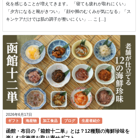
化を感じることが増えてきます。 「寝ても疲れが取れにくい」
「夕方になると靴がきつい」「顔や脚のむくみが気になる」「ス
キンケアだけでは肌の調子が整いにくい」… こ […]
2026年6月17日
ギフト
海産物
加工食品
ブログ
生産者紹介
函館・布目の「箱館十二単」とは？12種類の海鮮珍味を
楽しむ北海道お取り寄せギフト