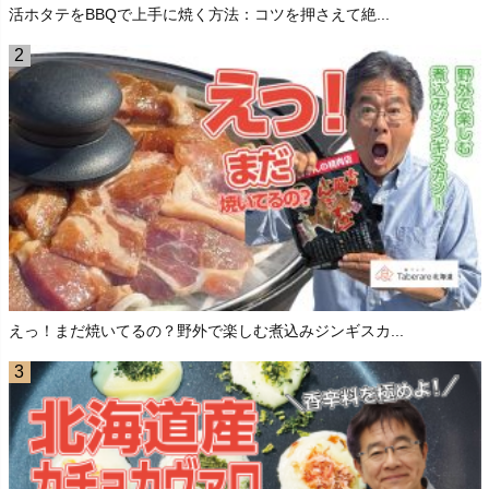
活ホタテをBBQで上手に焼く方法：コツを押さえて絶...
えっ！まだ焼いてるの？野外で楽しむ煮込みジンギスカ...