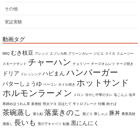
その他
実証実験
動画タグ
むき枝豆
BBQ
アレンジ
エゾシカ肉
グリーンカレー
ジビエ
スイカ
スムージー
チャーハン
スモークサンド
チョリソー
チーズオムレツ
チーズ焼き
ハンバーガー
ドリア
ハピまん
ドレッシング
ホットサンド
バターしょうゆ
ベーコン
ホイル焼き
ホルモンラーメン
メロン
冷やし中華のタレ
塩こんぶ
塩辛
寒締めほうれん草
新巻鮭
明太マヨ
活ほたて
牛トロフレーク
牡蠣
肉そば
茶碗蒸し
落葉きのこ
豚丼
落ち鮎
親どり
豚しゃぶ
農業高校
長いも
黒にんにく
酒蒸し
雪の下キャベツ
鮎飯