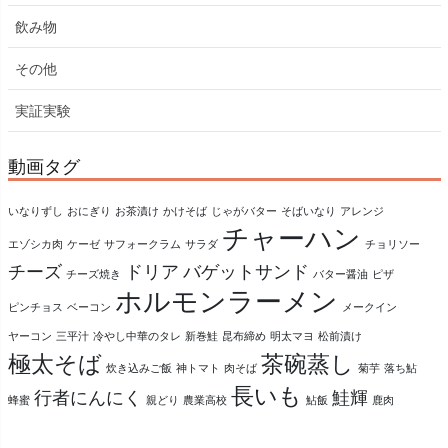
飲み物
その他
実証実験
動画タグ
いなりずし
おにぎり
お茶漬け
かけそば
じゃがバター
そばいなり
アレンジ
チャーハン
エゾシカ肉
ケーゼ
サフォークラム
サラダ
チョリソー
チーズ
ドリア
バゲットサンド
チーズ焼き
バター醤油
ピザ
ホルモンラーメン
ピンチョス
ベーコン
メークイン
ヤーコン
三平汁
冷やし中華のタレ
新巻鮭
昆布締め
明太マヨ
松前漬け
極太そば
茶碗蒸し
炊き込みご飯
神トマト
肉そば
菊芋
落ち鮎
長いも
行者にんにく
鮭輝
蜂蜜
親どり
農業高校
鮎飯
鹿肉