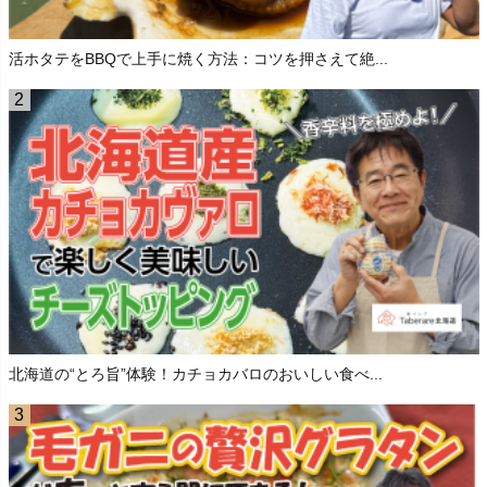
活ホタテをBBQで上手に焼く方法：コツを押さえて絶...
北海道の“とろ旨”体験！カチョカバロのおいしい食べ...