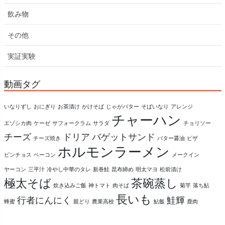
飲み物
その他
実証実験
動画タグ
いなりずし
おにぎり
お茶漬け
かけそば
じゃがバター
そばいなり
アレンジ
チャーハン
エゾシカ肉
ケーゼ
サフォークラム
サラダ
チョリソー
チーズ
ドリア
バゲットサンド
チーズ焼き
バター醤油
ピザ
ホルモンラーメン
ピンチョス
ベーコン
メークイン
ヤーコン
三平汁
冷やし中華のタレ
新巻鮭
昆布締め
明太マヨ
松前漬け
極太そば
茶碗蒸し
炊き込みご飯
神トマト
肉そば
菊芋
落ち鮎
長いも
行者にんにく
鮭輝
蜂蜜
親どり
農業高校
鮎飯
鹿肉