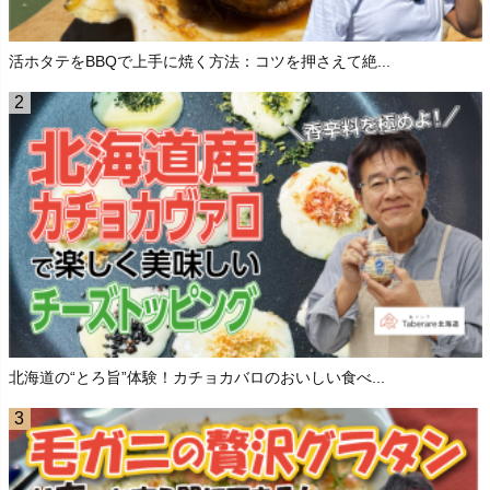
活ホタテをBBQで上手に焼く方法：コツを押さえて絶...
北海道の“とろ旨”体験！カチョカバロのおいしい食べ...