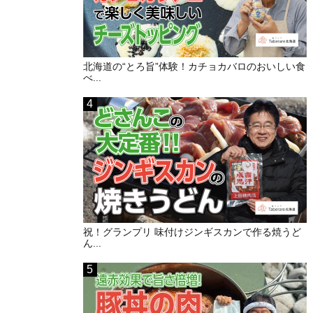
北海道の“とろ旨”体験！カチョカバロのおいしい食
べ...
祝！グランプリ 味付けジンギスカンで作る焼うど
ん...