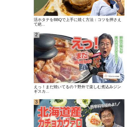
活ホタテをBBQで上手に焼く方法：コツを押さえ
て絶...
えっ！まだ焼いてるの？野外で楽しむ煮込みジン
ギスカ...