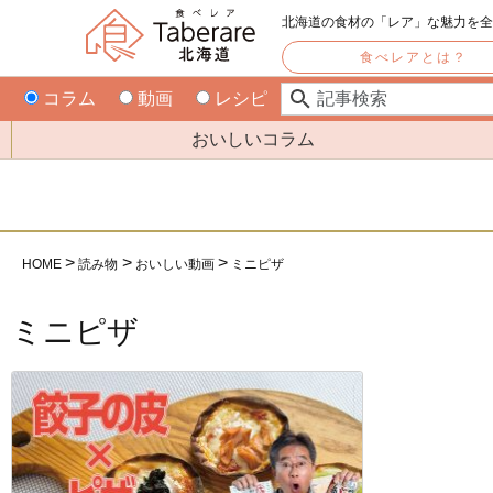
北海道の食材の「レア」な魅力を
食べレアとは？
コラム
動画
レシピ
おいしいコラム
HOME
読み物
おいしい動画
ミニピザ
ミニピザ