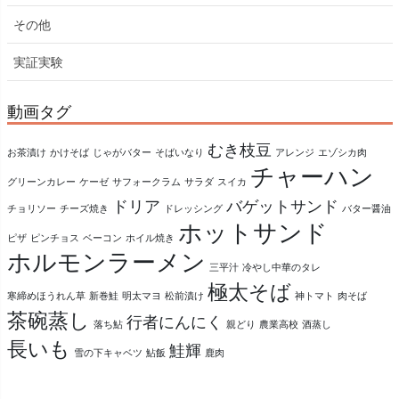
その他
実証実験
動画タグ
むき枝豆
お茶漬け
かけそば
じゃがバター
そばいなり
アレンジ
エゾシカ肉
チャーハン
グリーンカレー
ケーゼ
サフォークラム
サラダ
スイカ
ドリア
バゲットサンド
チョリソー
チーズ焼き
ドレッシング
バター醤油
ホットサンド
ピザ
ピンチョス
ベーコン
ホイル焼き
ホルモンラーメン
三平汁
冷やし中華のタレ
極太そば
寒締めほうれん草
新巻鮭
明太マヨ
松前漬け
神トマト
肉そば
茶碗蒸し
行者にんにく
落ち鮎
親どり
農業高校
酒蒸し
長いも
鮭輝
雪の下キャベツ
鮎飯
鹿肉