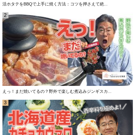
活ホタテをBBQで上手に焼く方法：コツを押さえて絶...
えっ！まだ焼いてるの？野外で楽しむ煮込みジンギスカ...