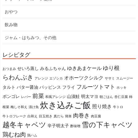
おやつ
飲み物
ジャム・はちみつ、その他
レシピタグ
ゆり根
ゆきあまケール
せいろ蒸し
みるふちゃん
おつまみ
らわんぶき
オホーツクシルク
アレンジ
エゾシカ
ササミ
スムージー
フルーツトマト
タルト
バター醤油
パッピンス
フライ
ホッキ
前菜
ボンゴレ
山漬鮭
明太マヨ
レバー
和風アレンジ
朝ごはん
杏仁豆腐
柿
炊き込みご飯
照り焼き
根菜
梅しそ和え
漬け魚
牛トロ
肉巻き
牛トロフレーク
白和え
目玉焼き
真だら
簡単
肉豆腐
越冬キャベツ
雪の下キャベツ
辛子明太子
酢味噌
鶏むね肉
鶏ハム