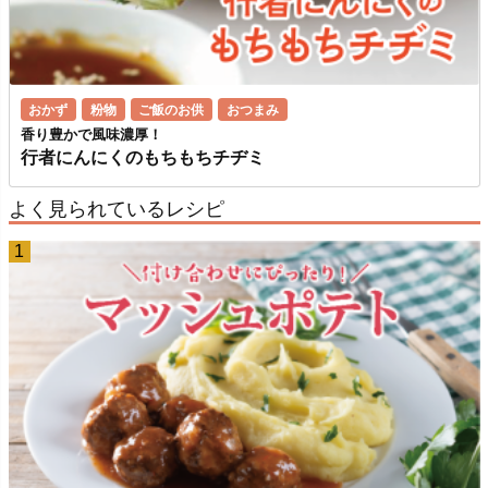
おかず
粉物
ご飯のお供
おつまみ
香り豊かで風味濃厚！
行者にんにくのもちもちチヂミ
よく見られているレシピ