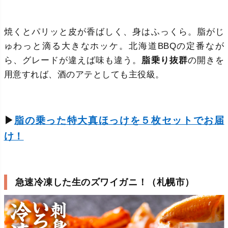
焼くとパリッと皮が香ばしく、身はふっくら。脂がじ
ゅわっと滴る大きなホッケ。北海道BBQの定番なが
ら、グレードが違えば味も違う。
脂乗り抜群
の開きを
用意すれば、酒のアテとしても主役級。
▶
脂の乗った特大真ほっけを５枚セットでお届
け！
急速冷凍した生のズワイガニ！（札幌市）