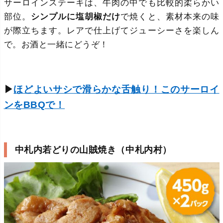
サーロインステーキは、牛肉の中でも比較的柔らかい
部位。
シンプルに塩胡椒だけ
で焼くと、素材本来の味
が際立ちます。レアで仕上げてジューシーさを楽しん
で。お酒と一緒にどうぞ！
▶
ほどよいサシで滑らかな舌触り！このサーロイ
ンをBBQで！
中札内若どりの山賊焼き（中札内村）