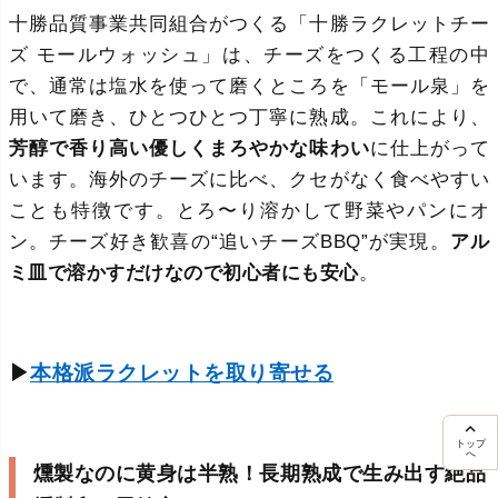
十勝品質事業共同組合がつくる「十勝ラクレットチー
ズ モールウォッシュ」は、チーズをつくる工程の中
で、通常は塩水を使って磨くところを「モール泉」を
用いて磨き、ひとつひとつ丁寧に熟成。これにより、
芳醇で香り高い優しくまろやかな味わい
に仕上がって
います。海外のチーズに比べ、クセがなく食べやすい
ことも特徴です。とろ〜り溶かして野菜やパンにオ
ン。チーズ好き歓喜の“追いチーズBBQ”が実現。
アル
ミ皿で溶かすだけなので初心者にも安心
。
▶
本格派ラクレットを取り寄せる
トップ
へ
燻製なのに黄身は半熟！長期熟成で生み出す絶品