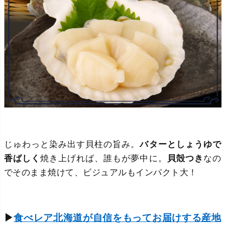
じゅわっと染み出す貝柱の旨み。
バターとしょうゆで
香ばしく
焼き上げれば、誰もが夢中に。
貝殻つき
なの
でそのまま焼けて、ビジュアルもインパクト大！
▶
食べレア北海道が自信をもってお届けする産地