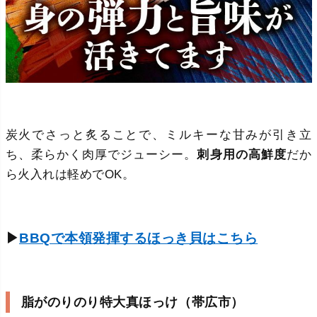
炭火でさっと炙ることで、ミルキーな甘みが引き立
ち、柔らかく肉厚でジューシー。
刺身用の高鮮度
だか
ら火入れは軽めでOK。
▶
BBQで本領発揮するほっき貝はこちら
脂がのりのり特大真ほっけ（帯広市）