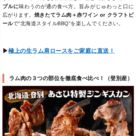
プルに
味わうのが通の食べ方。旨みがじゅわっと口に
広がります。
焼きたてラム肉＋赤ワイン or クラフトビ
ール
で“北海道スタイルBBQ”を楽しんでください。
▶
極上の生ラム肩ロースをご家庭に直送！
ラム肉の３つの部位を徹底食べ比べ！（登別産）