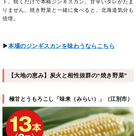
ト。焼くだけで本格ジンギスカン。甘辛いタレがたま
りません。焼き野菜と一緒に食べると、北海道気分も
倍増。
▶
本場のジンギスカンを味わうならこちら
【大地の恵み】炭火と相性抜群の“焼き野菜”
極甘とうもろこし「味来（みらい）」（江別市）