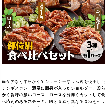
筋が少なく
柔らかくてジューシーなラム肉を使用
した
ジンギスカン。
適度に脂身が入ったショルダー
、
柔ら
かく旨味の濃いロース
、
ロースを分厚くカットして食
べ応えのあるステーキ
。味と食感が異なる３種をセッ