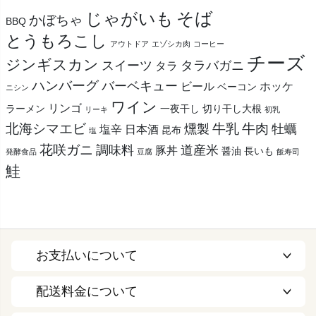
そば
じゃがいも
かぼちゃ
BBQ
とうもろこし
アウトドア
エゾシカ肉
コーヒー
チーズ
ジンギスカン
スイーツ
タラバガニ
タラ
ハンバーグ
バーベキュー
ビール
ホッケ
ベーコン
ニシン
ワイン
リンゴ
ラーメン
一夜干し
切り干し大根
リーキ
初乳
北海シマエビ
牛乳
牛肉
燻製
牡蠣
塩辛
日本酒
昆布
塩
花咲ガニ
調味料
道産米
豚丼
醤油
長いも
発酵食品
豆腐
飯寿司
鮭
お支払いについて
配送料金について