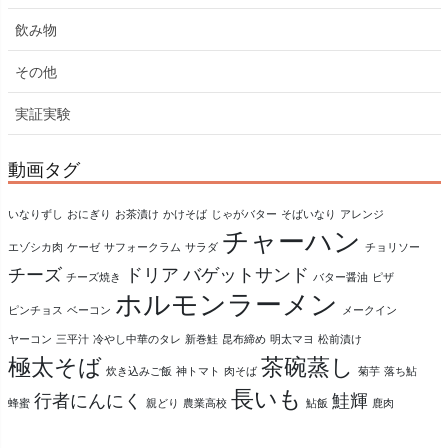
飲み物
その他
実証実験
動画タグ
いなりずし
おにぎり
お茶漬け
かけそば
じゃがバター
そばいなり
アレンジ
チャーハン
エゾシカ肉
ケーゼ
サフォークラム
サラダ
チョリソー
チーズ
ドリア
バゲットサンド
チーズ焼き
バター醤油
ピザ
ホルモンラーメン
ピンチョス
ベーコン
メークイン
ヤーコン
三平汁
冷やし中華のタレ
新巻鮭
昆布締め
明太マヨ
松前漬け
極太そば
茶碗蒸し
炊き込みご飯
神トマト
肉そば
菊芋
落ち鮎
長いも
行者にんにく
鮭輝
蜂蜜
親どり
農業高校
鮎飯
鹿肉