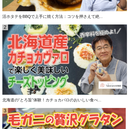
活ホタテをBBQで上手に焼く方法：コツを押さえて絶...
北海道の“とろ旨”体験！カチョカバロのおいしい食べ...