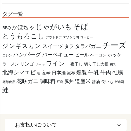
タグ一覧
そば
じゃがいも
かぼちゃ
BBQ
とうもろこし
アウトドア
エゾシカ肉
コーヒー
チーズ
ジンギスカン
スイーツ
タラバガニ
タラ
ハンバーグ
バーベキュー
ビール
ホッケ
ベーコン
ニシン
ワイン
リンゴ
ラーメン
一夜干し
切り干し大根
リーキ
初乳
北海シマエビ
牛乳
牛肉
燻製
牡蠣
塩辛
日本酒
昆布
塩
花咲ガニ
調味料
道産米
豚丼
醤油
長いも
発酵食品
豆腐
飯寿司
鮭
お支払いについて