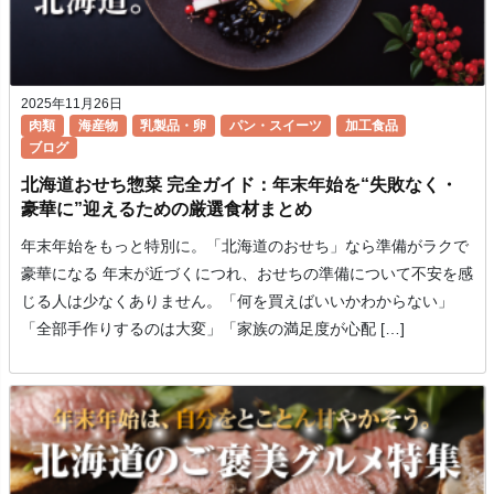
2025年11月26日
肉類
海産物
乳製品・卵
パン・スイーツ
加工食品
ブログ
北海道おせち惣菜 完全ガイド：年末年始を“失敗なく・
豪華に”迎えるための厳選食材まとめ
年末年始をもっと特別に。「北海道のおせち」なら準備がラクで
豪華になる 年末が近づくにつれ、おせちの準備について不安を感
じる人は少なくありません。「何を買えばいいかわからない」
「全部手作りするのは大変」「家族の満足度が心配 […]