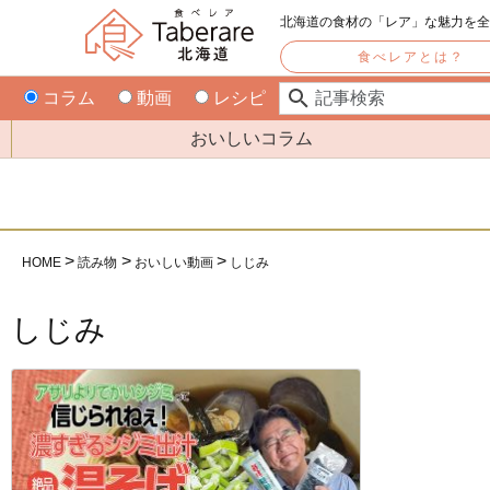
北海道の食材の「レア」な魅力を
食べレアとは？
コラム
動画
レシピ
おいしいコラム
HOME
読み物
おいしい動画
しじみ
しじみ