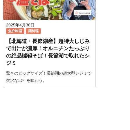
2025年4月30日
魚介料理
麺料理
【北海道・長節湖産】超特大しじみ
で出汁が濃厚！オルニチンたっぷり
の絶品韃靼そば！長節湖で取れたシ
ジミ
驚きのビッグサイズ！長節湖の超大型シジミで
贅沢な出汁を味わう。