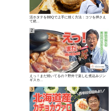
活ホタテをBBQで上手に焼く方法：コツを押さえ
て絶...
えっ！まだ焼いてるの？野外で楽しむ煮込みジン
ギスカ...