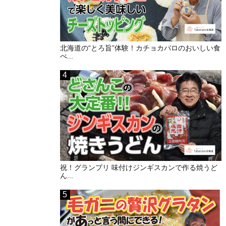
北海道の“とろ旨”体験！カチョカバロのおいしい食
べ...
祝！グランプリ 味付けジンギスカンで作る焼うど
ん...