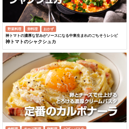
野菜料理
卵料理
おかず
神トマトの濃厚な甘みがソースになる中東生まれのごちそうレシピ
神トマトのシャクシュカ
肉料理
チーズ料理
卵料理
ピザ・パスタ