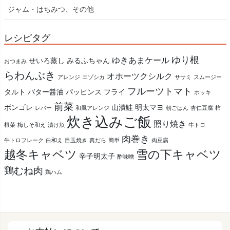
ジャム・はちみつ、その他
レシピタグ
ゆり根
ゆきあまケール
せいろ蒸し
みるふちゃん
おつまみ
らわんぶき
オホーツクシルク
アレンジ
エゾシカ
ササミ
スムージー
フルーツトマト
タルト
バター醤油
パッピンス
フライ
ホッキ
前菜
ボンゴレ
山漬鮭
明太マヨ
レバー
和風アレンジ
朝ごはん
杏仁豆腐
柿
炊き込みご飯
照り焼き
根菜
梅しそ和え
漬け魚
牛トロ
肉巻き
牛トロフレーク
白和え
目玉焼き
真だら
簡単
肉豆腐
越冬キャベツ
雪の下キャベツ
辛子明太子
酢味噌
鶏むね肉
鶏ハム