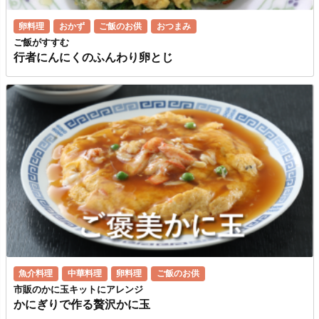
卵料理
おかず
ご飯のお供
おつまみ
ご飯がすすむ
行者にんにくのふんわり卵とじ
魚介料理
中華料理
卵料理
ご飯のお供
市販のかに玉キットにアレンジ
かにぎりで作る贅沢かに玉