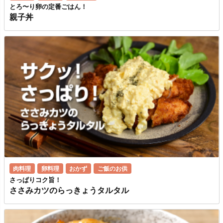
とろ〜り卵の定番ごはん！
親子丼
肉料理
卵料理
おかず
ご飯のお供
さっぱりコク旨！
ささみカツのらっきょうタルタル