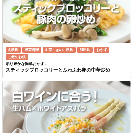
肉料理
野菜料理
山菜・きのこ料理
卵料理
おかず
ご飯のお供
彩り豊かな簡単おかず。
スティックブロッコリーとふわふわ卵の中華炒め