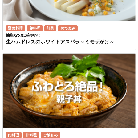
野菜料理
卵料理
前菜
おつまみ
簡単なのに華やか！
生ハムドレスのホワイトアスパラ～ミモザがけ～
肉料理
卵料理
ご飯もの