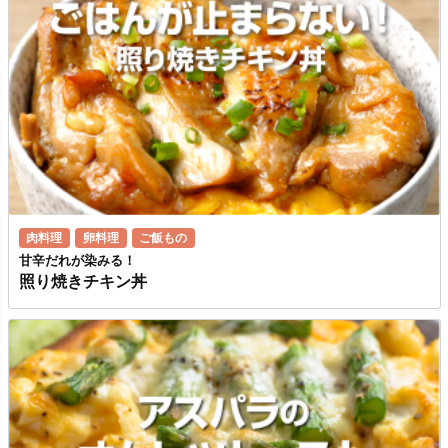
肉料理
卵料理
ご飯もの
甘辛だれが染みる！
照り焼きチキン丼