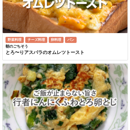
野菜料理
チーズ料理
卵料理
パン
朝のごちそう
とろ〜りアスパラのオムレツトースト