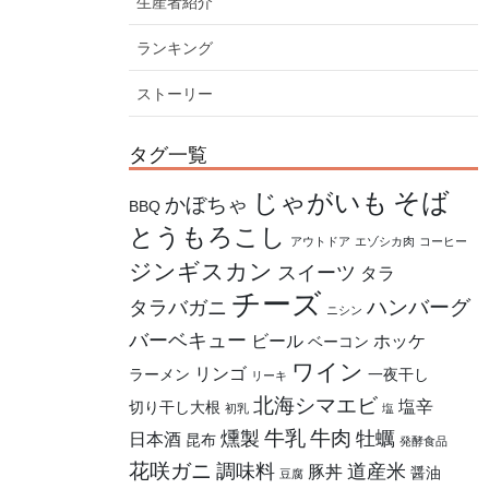
生産者紹介
ランキング
ストーリー
タグ一覧
そば
じゃがいも
かぼちゃ
BBQ
とうもろこし
アウトドア
エゾシカ肉
コーヒー
ジンギスカン
スイーツ
タラ
チーズ
ハンバーグ
タラバガニ
ニシン
バーベキュー
ビール
ホッケ
ベーコン
ワイン
リンゴ
ラーメン
一夜干し
リーキ
北海シマエビ
塩辛
切り干し大根
初乳
塩
牛乳
牛肉
燻製
牡蠣
日本酒
昆布
発酵食品
花咲ガニ
調味料
道産米
豚丼
醤油
豆腐