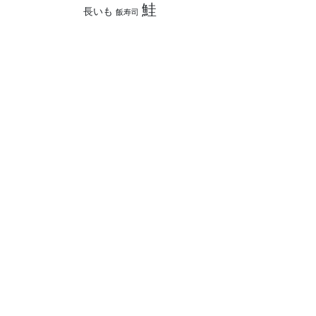
鮭
長いも
飯寿司