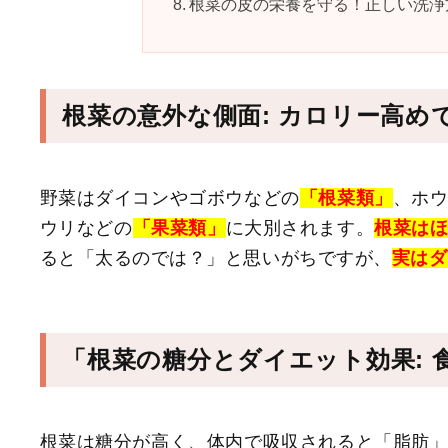
根菜の皮の栄養を守る！正しい洗浄
根菜の意外な側面: カロリー高
野菜はダイコンやゴボウなどの
「根菜類」
、ホ
ウリなどの
「果菜類」
に大別されます。
根菜は
ると「太るのでは？」と思いがちですが、
実はダ
「根菜の糖分とダイエット効果:
根菜は糖分が高く、体内で吸収されると「脂肪