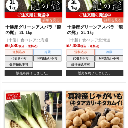
十勝産グリーンアスパラ「龍
十勝産グリーンアスパラ「龍
の髭」 2L 1㎏
の髭」 3L 1㎏
［十勝］食べレア北海道
［十勝］食べレア北海道
¥
6,580
¥
7,480
税込
税込
送料込み
冷蔵
送料込み
冷蔵
代引き不可
NP後払い不可
代引き不可
NP後払い不可
銀行振込不可
銀行振込不可
販売を終了しました。
販売を終了しました。