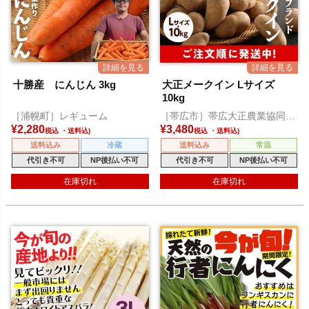
十勝産 にんじん 3kg
大正メークイン Lサイズ
10kg
［浦幌町］レギューム
［帯広市］帯広大正農業協同組
合
¥
2,280
¥
3,480
税込
税込
送料込み
冷蔵
送料込み
常温
代引き不可
NP後払い不可
代引き不可
NP後払い不可
在庫切れ
在庫切れ