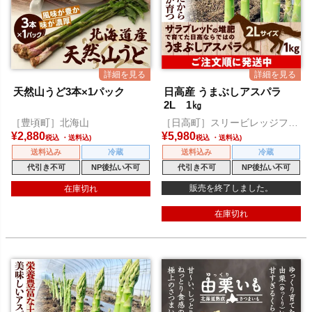
天然山うど3本×1パック
日高産 うまぶしアスパラ
2L 1㎏
［豊頃町］北海山
［日高町］スリービレッジファ
ーム
¥
2,880
¥
5,980
税込
税込
送料込み
冷蔵
送料込み
冷蔵
代引き不可
NP後払い不可
代引き不可
NP後払い不可
販売を終了しました。
在庫切れ
在庫切れ