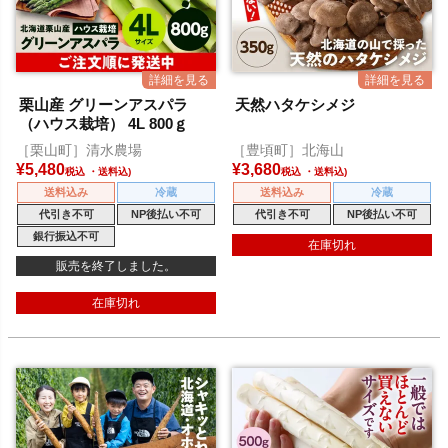
栗山産 グリーンアスパラ
天然ハタケシメジ
（ハウス栽培） 4L 800ｇ
［栗山町］清水農場
［豊頃町］北海山
¥
5,480
¥
3,680
税込
税込
送料込み
冷蔵
送料込み
冷蔵
代引き不可
NP後払い不可
代引き不可
NP後払い不可
銀行振込不可
在庫切れ
販売を終了しました。
在庫切れ