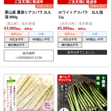
栗山産 夏採りアスパラ 2L/L
ホワイトアスパラ 2L/L混
混 800g
1㎏
［栗山町］清水農場
［赤井川村］滝本農場
¥
3,980
¥
5,980
税込
税込
送料込み
冷蔵
送料込み
冷蔵
代引き不可
NP後払い不可
代引き不可
NP後払い不可
銀行振込不可
銀行振込不可
販売を終了しました。
販売期間
〜
2026/08/10 12:59