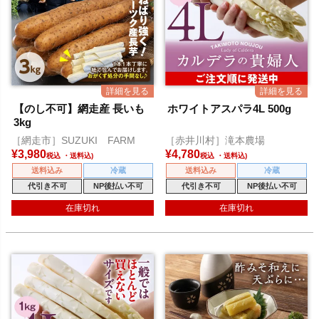
【のし不可】網走産 長いも
ホワイトアスパラ4L 500g
3kg
［網走市］SUZUKI FARM
［赤井川村］滝本農場
¥
3,980
¥
4,780
税込
税込
送料込み
冷蔵
送料込み
冷蔵
代引き不可
NP後払い不可
代引き不可
NP後払い不可
在庫切れ
在庫切れ