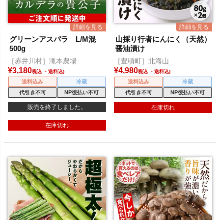
グリーンアスパラ L/M混
山採り行者にんにく（天然）
500g
醤油漬け
［赤井川村］滝本農場
［豊頃町］北海山
¥
3,180
¥
4,980
税込
税込
送料込み
冷蔵
送料込み
冷蔵
代引き不可
NP後払い不可
代引き不可
NP後払い不可
販売を終了しました。
在庫切れ
在庫切れ