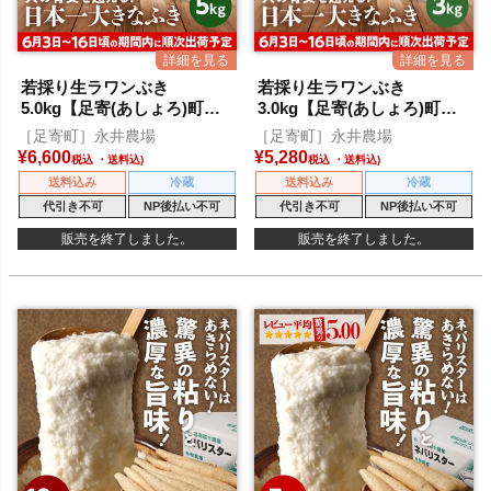
若採り生ラワンぶき
若採り生ラワンぶき
5.0kg【足寄(あしょろ)町特
3.0kg【足寄(あしょろ)町特
産】
産】
［足寄町］永井農場
［足寄町］永井農場
¥
6,600
¥
5,280
税込
税込
送料込み
冷蔵
送料込み
冷蔵
代引き不可
NP後払い不可
代引き不可
NP後払い不可
販売を終了しました。
販売を終了しました。