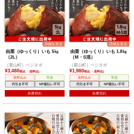
由栗（ゆっくり）いも 5㎏
由栗（ゆっくり）いも 1.8㎏
（2L）
（M・S混）
［栗山町］ベジタボ
［栗山町］ベジタボ
¥
3,480
¥
1,980
税込
税込
送料込み
常温
送料込み
常温
代引き不可
NP後払い不可
代引き不可
NP後払い不可
在庫切れ
在庫切れ