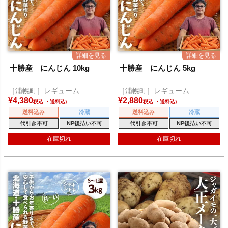
十勝産 にんじん 10kg
十勝産 にんじん 5kg
［浦幌町］レギューム
［浦幌町］レギューム
¥
4,380
¥
2,880
税込
税込
送料込み
冷蔵
送料込み
冷蔵
代引き不可
NP後払い不可
代引き不可
NP後払い不可
在庫切れ
在庫切れ