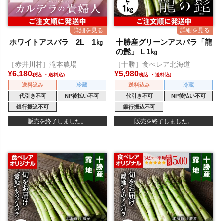
ホワイトアスパラ 2L 1㎏
十勝産グリーンアスパラ「龍
の髭」 L 1㎏
［赤井川村］滝本農場
［十勝］食べレア北海道
¥
6,180
¥
5,980
税込
税込
送料込み
冷蔵
送料込み
冷蔵
代引き不可
NP後払い不可
代引き不可
NP後払い不可
銀行振込不可
銀行振込不可
販売を終了しました。
販売を終了しました。