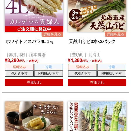
ホワイトアスパラ4L 1㎏
天然山うど3本×2パック
［赤井川村］滝本農場
［豊頃町］北海山
¥
8,280
¥
4,380
税込
税込
送料込み
冷蔵
送料込み
冷蔵
代引き不可
NP後払い不可
代引き不可
NP後払い不可
在庫切れ
在庫切れ