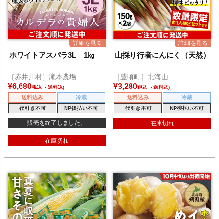
ホワイトアスパラ3L 1㎏
山採り行者にんにく（天然）
［赤井川村］滝本農場
［豊頃町］北海山
¥
6,680
¥
3,280
税込
税込
送料込み
冷蔵
送料込み
冷蔵
代引き不可
NP後払い不可
代引き不可
NP後払い不可
販売を終了しました。
在庫切れ
在庫切れ