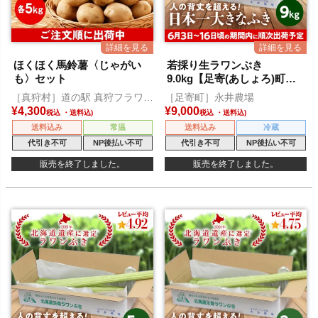
ほくほく馬鈴薯〈じゃがい
若採り生ラワンぶき
も〉セット
9.0kg【足寄(あしょろ)町特
産】
［真狩村］道の駅 真狩フラワー
［足寄町］永井農場
センター
¥
4,300
¥
9,000
税込
税込
送料込み
常温
送料込み
冷蔵
代引き不可
NP後払い不可
代引き不可
NP後払い不可
販売を終了しました。
販売を終了しました。