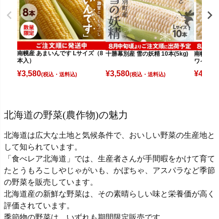
南幌産 あまいんです Lサイズ（8
十勝幕別産 雪の妖精 10本(5kg)
南幌産 
本入）
ワイト（
¥
3,580
¥
3,580
¥
4,080
(税込)
(税込)
北海道の野菜(農作物)の魅力
北海道は広大な土地と気候条件で、おいしい野菜の生産地と
して知られています。
「食べレア北海道」では、生産者さんが手間暇をかけて育て
たとうもろこしやじゃがいも、かぼちゃ、アスパラなど季節
の野菜を販売しています。
北海道産の新鮮な野菜は、その素晴らしい味と栄養価が高く
評価されています。
季節物の野菜は、いずれも期間限定販売です。