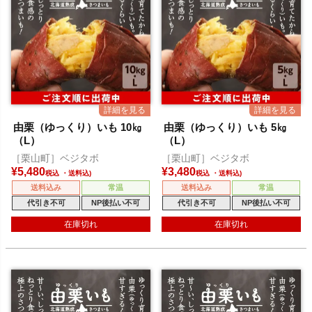
由栗（ゆっくり）いも 10㎏
由栗（ゆっくり）いも 5㎏
（L）
（L）
［栗山町］ベジタボ
［栗山町］ベジタボ
¥
5,480
¥
3,480
税込
税込
送料込み
常温
送料込み
常温
代引き不可
NP後払い不可
代引き不可
NP後払い不可
在庫切れ
在庫切れ