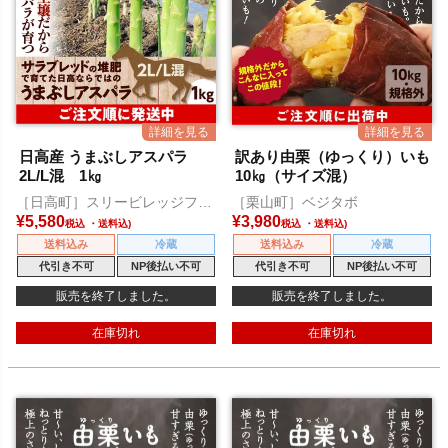
日高産 うまぶしアスパラ
訳あり由栗（ゆっくり）いも
2L/L混 1㎏
10㎏（サイズ混）
［日高町］スリービレッジファ
［栗山町］ベジタボ
ーム
¥
5,580
¥
3,980
税込
税込
送料込み
冷蔵
送料込み
冷蔵
代引き不可
NP後払い不可
代引き不可
NP後払い不可
販売を終了しました。
販売を終了しました。
在庫切れ
在庫切れ