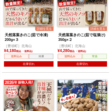
天然落葉きのこ(茹で冷凍)
天然落葉きのこ(茹で塩漬け)
200g×３
350g×２
［豊頃町］北海山
［豊頃町］北海山
¥
4,180
¥
4,280
税込
税込
送料込み
冷凍
送料込み
常温
在庫切れ
在庫切れ