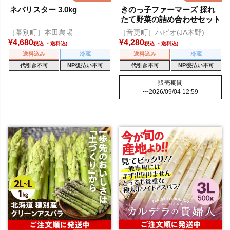
ネバリスター 3.0kg
きのっ子ファーマーズ 採れ
たて野菜の詰め合わせセット
［幕別町］本田農場
［音更町］ハピオ(JA木野)
¥
4,680
¥
4,280
税込
税込
送料込み
冷蔵
送料込み
冷蔵
代引き不可
NP後払い不可
代引き不可
NP後払い不可
販売期間
〜
2026/09/04 12:59