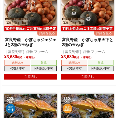
富良野産 かぼちゃジェジェ
富良野産 かぼちゃ栗天下と
Jと2種の玉ねぎ
2種の玉ねぎ
［富良野市］鎌田ファーム
［富良野市］鎌田ファーム
¥
3,680
¥
3,680
税込
税込
送料込み
常温
送料込み
常温
代引き不可
NP後払い不可
代引き不可
NP後払い不可
在庫切れ
在庫切れ