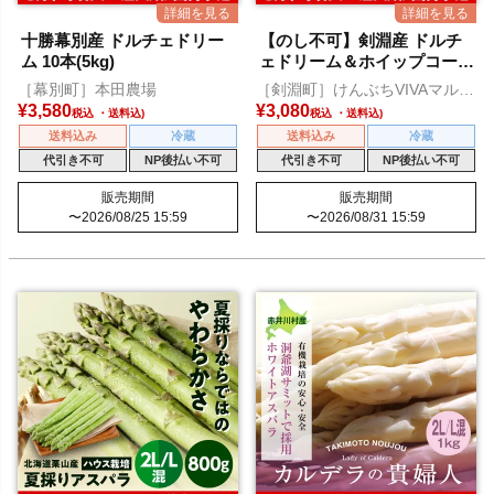
十勝幕別産 ドルチェドリー
【のし不可】剣淵産 ドルチ
ム 10本(5kg)
ェドリーム＆ホイップコー
ン 各3本
［幕別町］本田農場
［剣淵町］けんぶちVIVAマルシ
ェ
¥
3,580
¥
3,080
税込
税込
送料込み
冷蔵
送料込み
冷蔵
代引き不可
NP後払い不可
代引き不可
NP後払い不可
販売期間
販売期間
〜
2026/08/25 15:59
〜
2026/08/31 15:59