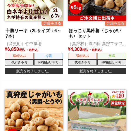
十勝リーキ（2Lサイズ：6～
ほっこり馬鈴薯〈じゃがい
7本）
も〉セット
［音更町］竹中農場
［真狩村］道の駅 真狩フラワー
センター
¥
6,850
¥
4,300
税込
税込
送料込み
冷蔵
送料込み
常温
代引き不可
NP後払い不可
代引き不可
NP後払い不可
販売を終了しました。
販売を終了しました。