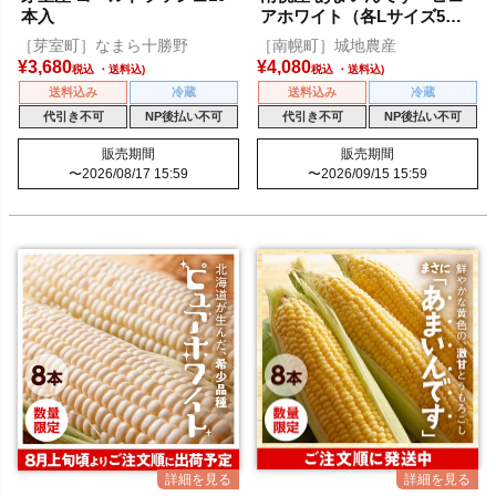
本入
アホワイト（各Lサイズ5本
入）
［芽室町］なまら十勝野
［南幌町］城地農産
¥
3,680
¥
4,080
税込
税込
送料込み
冷蔵
送料込み
冷蔵
代引き不可
NP後払い不可
代引き不可
NP後払い不可
販売期間
販売期間
〜
2026/08/17 15:59
〜
2026/09/15 15:59