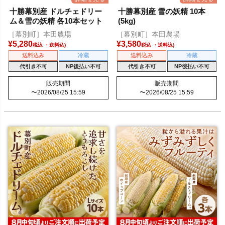
十勝幕別産 ドルチェドリー
十勝幕別産 雪の妖精 10本
ム＆雪の妖精 各10本セット
(5kg)
［幕別町］本田農場
［幕別町］本田農場
¥
5,280
¥
3,580
税込
税込
送料込み
冷蔵
送料込み
冷蔵
代引き不可
NP後払い不可
代引き不可
NP後払い不可
販売期間
販売期間
〜
2026/08/25 15:59
〜
2026/08/25 15:59