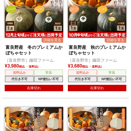
富良野産 冬のプレミアムか
富良野産 秋のプレミアムか
ぼちゃセット
ぼちゃセット
［富良野市］鎌田ファーム
［富良野市］鎌田ファーム
¥
3,980
¥
3,680
税込
税込
送料込み
常温
送料込み
常温
代引き不可
NP後払い不可
代引き不可
NP後払い不可
在庫切れ
在庫切れ