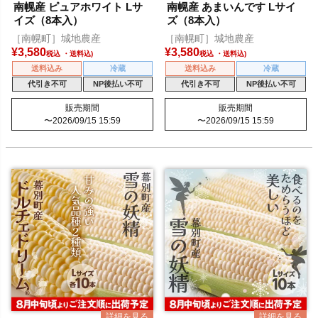
南幌産 ピュアホワイト Lサ
南幌産 あまいんです Lサイ
イズ（8本入）
ズ（8本入）
［南幌町］城地農産
［南幌町］城地農産
¥
3,580
¥
3,580
税込
税込
送料込み
冷蔵
送料込み
冷蔵
代引き不可
NP後払い不可
代引き不可
NP後払い不可
販売期間
販売期間
〜
2026/09/15 15:59
〜
2026/09/15 15:59