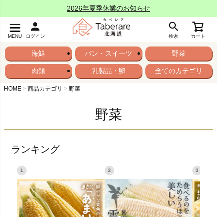
2026年夏季休業のお知らせ
MENU
ログイン
検索
カート
海鮮
パン・スイーツ
野菜
肉類
乳製品・卵
全てのカテゴリ
HOME
商品カテゴリ
野菜
野菜
ランキング
1
2
3