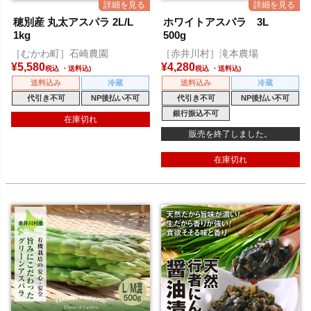
穂別産 丸太アスパラ 2L/L
ホワイトアスパラ 3L
1kg
500g
［むかわ町］石崎農園
［赤井川村］滝本農場
¥
5,580
¥
4,280
税込
税込
送料込み
冷蔵
送料込み
冷蔵
代引き不可
NP後払い不可
代引き不可
NP後払い不可
銀行振込不可
在庫切れ
販売を終了しました。
在庫切れ