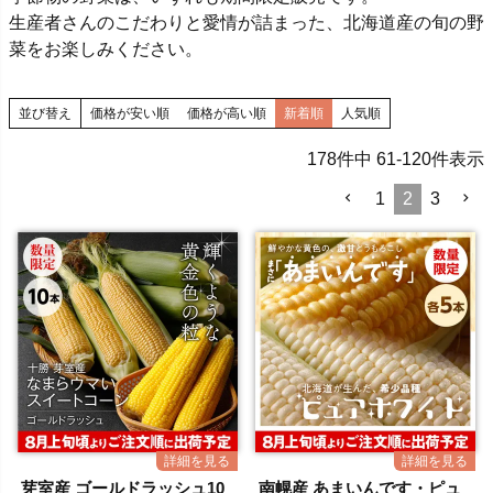
生産者さんのこだわりと愛情が詰まった、北海道産の旬の野
菜をお楽しみください。
並び替え
価格が安い順
価格が高い順
新着順
人気順
178
件中
61
-
120
件表示
1
2
3
芽室産 ゴールドラッシュ10
南幌産 あまいんです・ピュ