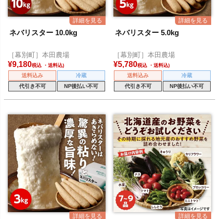
ネバリスター 10.0kg
ネバリスター 5.0kg
［幕別町］本田農場
［幕別町］本田農場
¥
9,180
¥
5,780
税込
税込
送料込み
冷蔵
送料込み
冷蔵
代引き不可
NP後払い不可
代引き不可
NP後払い不可