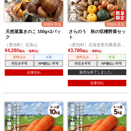
天然落葉きのこ 150g×2パッ
さらのう 秋の収穫野菜セッ
ク
ト
［豊頃町］北海山
［更別村］北海道更別農業高等
学校
¥
4,280
¥
3,780
税込
税込
送料込み
冷蔵
送料込み
常温
代引き不可
NP後払い不可
代引き不可
NP後払い不可
販売を終了しました。
在庫切れ
在庫切れ