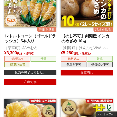
レトルトコーン（ゴールドラ
【のし不可】剣淵産 インカ
ッシュ）5本入り
のめざめ 10㎏
［芽室町］JAめむろ
［剣淵町］けんぶちVIVAマルシ
ェ
¥
3,300
¥
5,280
税込
税込
送料込み
常温
送料込み
常温
3営業内出荷
代引き不可
NP後払い不可
販売を終了しました。
在庫切れ
在庫切れ
トップへ