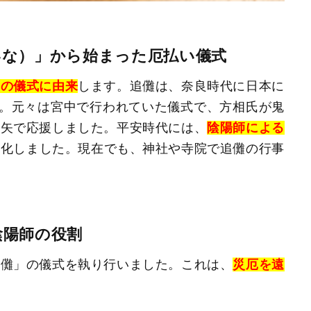
いな）」から始まった厄払い儀式
いの儀式に由来
します。追儺は、奈良時代に日本に
す。元々は宮中で行われていた儀式で、方相氏が鬼
の矢で応援しました。平安時代には、
陰陽師による
般化しました。現在でも、神社や寺院で追儺の行事
陰陽師の役割
追儺」の儀式を執り行いました。これは、
災厄を遠