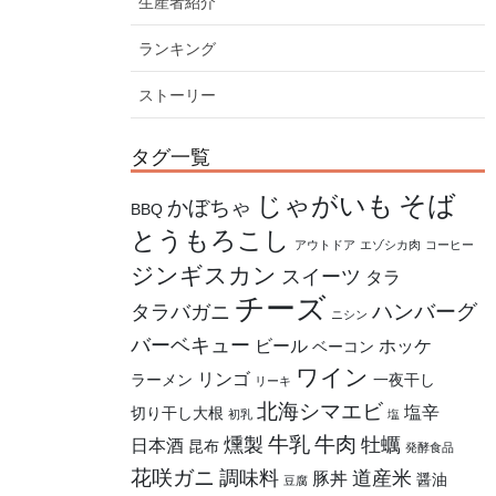
生産者紹介
ランキング
ストーリー
タグ一覧
そば
じゃがいも
かぼちゃ
BBQ
とうもろこし
アウトドア
エゾシカ肉
コーヒー
ジンギスカン
スイーツ
タラ
チーズ
ハンバーグ
タラバガニ
ニシン
バーベキュー
ビール
ホッケ
ベーコン
ワイン
リンゴ
ラーメン
一夜干し
リーキ
北海シマエビ
塩辛
切り干し大根
初乳
塩
牛乳
牛肉
燻製
牡蠣
日本酒
昆布
発酵食品
花咲ガニ
調味料
道産米
豚丼
醤油
豆腐