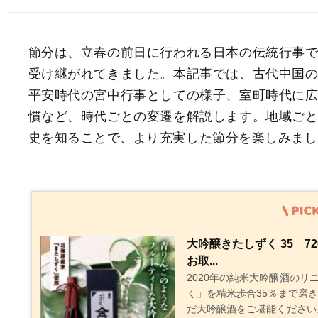
節分は、立春の前日に行われる日本の伝統行事
受け継がれてきました。本記事では、古代中国
平安時代の宮中行事としての様子、室町時代に
慣など、時代ごとの変遷を解説します。地域ご
史を知ることで、より充実した節分を楽しみまし
大吟醸きたしずく 35 7
お取...
2020年の純米大吟醸酒の
く」を精米歩合35％まで磨
だ大吟醸酒をご堪能ください