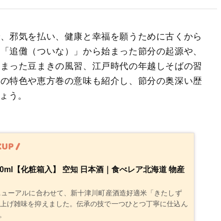
で、邪気を払い、健康と幸福を願うために古くから
の「追儺（ついな）」から始まった節分の起源や、
広まった豆まきの風習、江戸時代の年越しそばの習
との特色や恵方巻の意味も紹介し、節分の奥深い歴
ょう。
20ml【化粧箱入】 空知 日本酒｜食べレア北海道 物産
リニューアルに合わせて、新十津川町産酒造好適米「きたしず
き上げ雑味を抑えました。伝承の技で一つひとつ丁寧に仕込ん
。