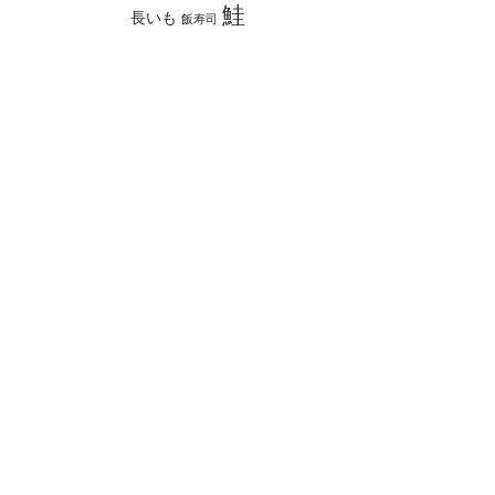
鮭
長いも
飯寿司