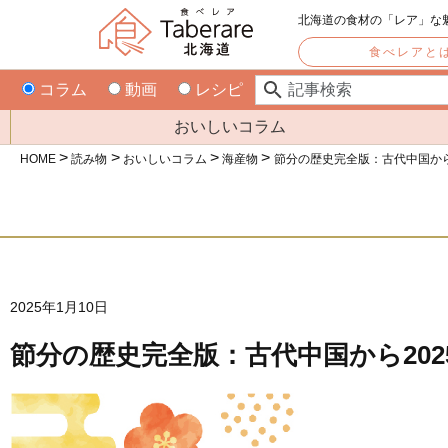
北海道の食材の「レア」な
食べレアと
コラム
動画
レシピ
おいしいコラム
HOME
読み物
おいしいコラム
海産物
節分の歴史完全版：古代中国から
2025年1月10日
節分の歴史完全版：古代中国から20