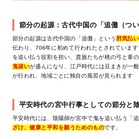
節分の起源：古代中国の「追儺（つ
節分の起源は古代中国の「追儺」という
邪気払
伝わり、706年に初めて行われたとされていま
を追い払う役割を担い、貴族たちが桃の弓と葦
鬼祓い
が盛んになり、江戸時代には豆まきが一
が行われ、地域ごとに独自の風習が見られます
平安時代の宮中行事としての節分と
平安時代には、陰陽師が宮中で鬼を追い払う「
ざけ、健康と平和を願うためのもの
です。