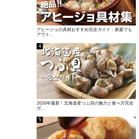
アヒージョの具材おすすめ完全ガイド：家庭でも
アウト...
2026年最新！北海道産つぶ貝の魅力と食べ方完全
ガ...