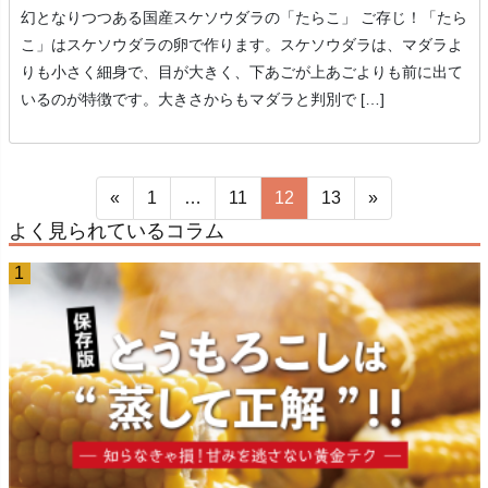
幻となりつつある国産スケソウダラの「たらこ」 ご存じ！「たら
こ」はスケソウダラの卵で作ります。スケソウダラは、マダラよ
りも小さく細身で、目が大きく、下あごが上あごよりも前に出て
いるのが特徴です。大きさからもマダラと判別で […]
«
1
…
11
12
13
»
よく見られているコラム