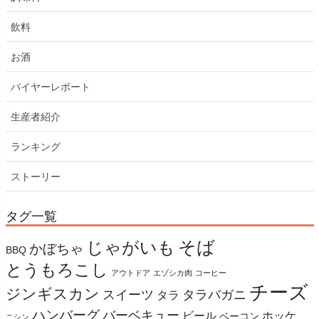
飲料
お酒
バイヤーレポート
生産者紹介
ランキング
ストーリー
タグ一覧
そば
じゃがいも
かぼちゃ
BBQ
とうもろこし
アウトドア
エゾシカ肉
コーヒー
チーズ
ジンギスカン
スイーツ
タラバガニ
タラ
ハンバーグ
バーベキュー
ビール
ホッケ
ベーコン
ニシン