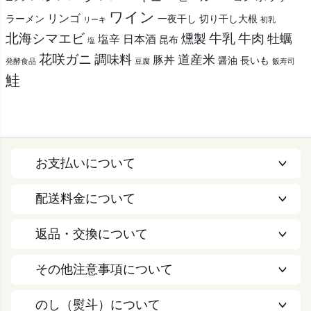
ワイン
リンゴ
ラーメン
一夜干し
切り干し大根
リーキ
初乳
北海シマエビ
牛乳
牛肉
燻製
牡蠣
塩辛
日本酒
昆布
塩
花咲ガニ
調味料
道産米
豚丼
醤油
長いも
発酵食品
豆腐
飯寿司
鮭
お支払いについて
配送料金について
返品・交換について
その他注意事項について
のし（熨斗）について