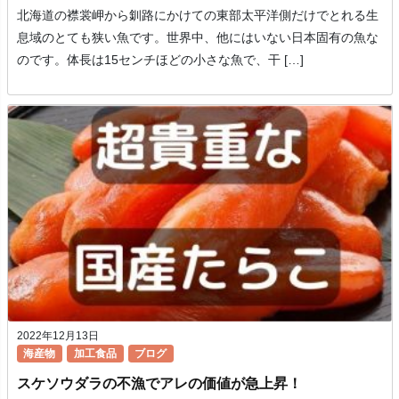
北海道の襟裳岬から釧路にかけての東部太平洋側だけでとれる生
息域のとても狭い魚です。世界中、他にはいない日本固有の魚な
のです。体長は15センチほどの小さな魚で、干 […]
2022年12月13日
海産物
加工食品
ブログ
スケソウダラの不漁でアレの価値が急上昇！