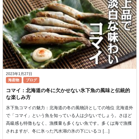
2023年1月27日
海産物
ブログ
コマイ：北海道の冬に欠かせない氷下魚の風味と伝統的
な楽しみ方
氷下魚コマイの魅力：北海道の冬の風物詩としての地位 北海道外
で「コマイ」という魚を知っている人は少ないでしょう。さほど
高級感も特徴もなく、漁獲量も多くない魚です。多くは海で漁獲
されますが、冬に氷った汽水湖の氷の下にいるコ […]