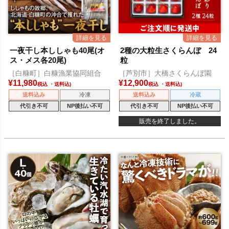
一夜干し本ししゃも40尾(オ
2種の大粒生さくらんぼ 24
ス・メス各20尾)
粒
［白糠町］白糠漁業協同組合
［芦別市］大橋さくらんぼ園
¥
11,980
¥
12,900
税込
税込
送料込み
冷凍
送料込み
冷蔵
代引き不可
NP後払い不可
代引き不可
NP後払い不可
販売を終了しました。