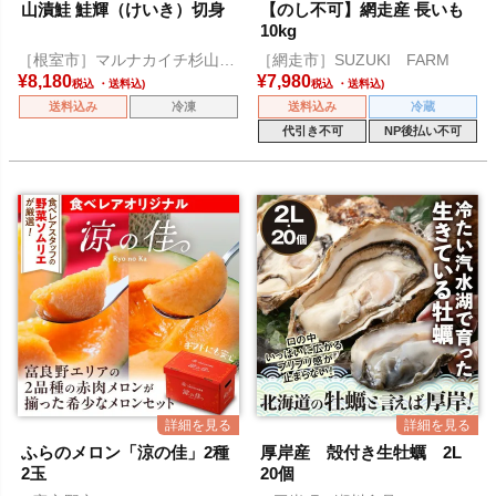
山漬鮭 鮭輝（けいき）切身
【のし不可】網走産 長いも
10kg
［根室市］マルナカイチ杉山水
［網走市］SUZUKI FARM
産
¥
8,180
¥
7,980
税込
税込
送料込み
冷凍
送料込み
冷蔵
代引き不可
NP後払い不可
ふらのメロン「涼の佳」2種
厚岸産 殻付き生牡蠣 2L
2玉
20個