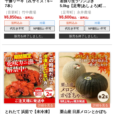
十勝リーキ（2Lサイズ：6～
若採り生ラワンぶき
7本）
5.0kg【足寄(あしょろ)町特
産】
［音更町］竹中農場
［足寄町］永井農場
¥
6,850
¥
6,600
税込
税込
送料込み
冷蔵
送料込み
冷蔵
代引き不可
NP後払い不可
代引き不可
NP後払い不可
販売を終了しました。
販売を終了しました。
とれたて 浜茹で【未冷凍】
栗山産 日原メロンとかぼち