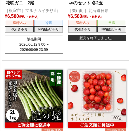
花咲ガニ 2尾
ゃのセット 各2玉
［根室市］マルナカイチ杉山水
［栗山町］北海道日原
産
¥
6,580
¥
6,580
税込
税込
送料込み
冷蔵
送料込み
常温
代引き不可
NP後払い不可
代引き不可
NP後払い不可
販売を終了しました。
販売期間
2026/06/12 9:00
〜
2026/08/09 23:59