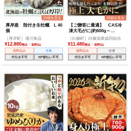
厚岸産 殻付き生牡蠣 L 40
【ご贈答に最適】 CAS冷
個
凍大毛がに(約600g～
699g) 1尾
［厚岸町］瀬川食品
［白糠町］白糠漁業協同組合
¥
12,880
¥
11,480
税込
税込
送料込み
冷蔵
送料込み
冷凍
代引き不可
NP後払い不可
代引き不可
NP後払い不可