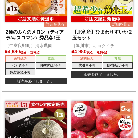
2種のふらのメロン（ティア
【北竜産】ひまわりすいか 2
ラ/キスロマン）秀品各1玉
玉セット
［中富良野町］清水農園
［旭川市］キョクイチ
¥
4,980
¥
4,980
税込
税込
送料込み
常温
送料込み
常温
代引き不可
NP後払い不可
代引き不可
NP後払い不可
銀行振込不可
販売を終了しました。
販売を終了しました。