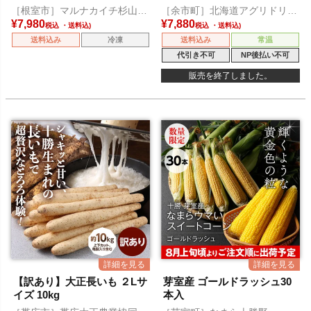
［根室市］マルナカイチ杉山水
［余市町］北海道アグリドリー
産
ム
¥
7,980
¥
7,880
税込
税込
送料込み
冷凍
送料込み
常温
代引き不可
NP後払い不可
販売を終了しました。
【訳あり】大正長いも ２Lサ
芽室産 ゴールドラッシュ30
イズ 10kg
本入