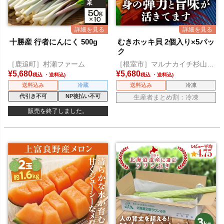
十勝産 行者にんにく 500g
むきホッキ貝 2個入り×5パッ
ク
［鹿追町］村瀬ファーム
［根室市］マルナカイチ杉山水
産
¥
5,680
¥
5,680
税込
税込
送料込み
冷蔵
送料込み
冷凍
代引き不可
NP後払い不可
生産者まとめ割：冷凍
販売を終了しました。