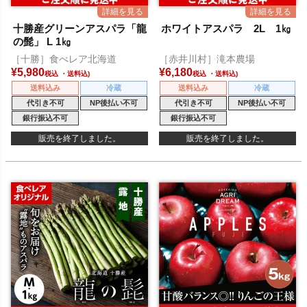
十勝産グリーンアスパラ「龍
ホワイトアスパラ 2L 1㎏
の髭」 L 1㎏
［十勝］食べレア北海道
［赤井川村］滝本農場
¥
5,980
¥
6,180
税込
税込
送料込み
冷蔵
送料込み
冷蔵
代引き不可
NP後払い不可
代引き不可
NP後払い不可
銀行振込不可
銀行振込不可
販売を終了しました。
販売を終了しました。