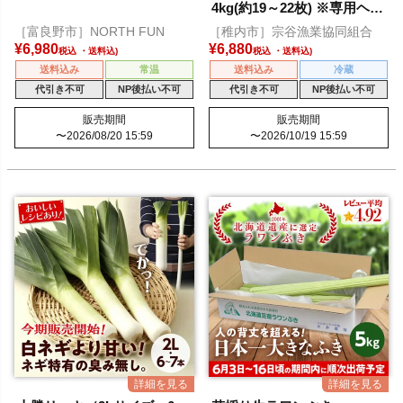
4kg(約19～22枚) ※専用ヘラ
付き
［富良野市］NORTH FUN
［稚内市］宗谷漁業協同組合
¥
6,980
¥
6,880
税込
税込
送料込み
常温
送料込み
冷蔵
代引き不可
NP後払い不可
代引き不可
NP後払い不可
販売期間
販売期間
〜
2026/08/20 15:59
〜
2026/10/19 15:59