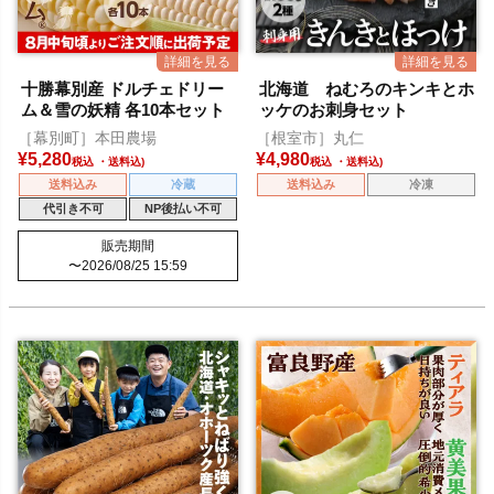
十勝幕別産 ドルチェドリー
北海道 ねむろのキンキとホ
ム＆雪の妖精 各10本セット
ッケのお刺身セット
［幕別町］本田農場
［根室市］丸仁
¥
5,280
¥
4,980
税込
税込
送料込み
冷蔵
送料込み
冷凍
代引き不可
NP後払い不可
販売期間
〜
2026/08/25 15:59