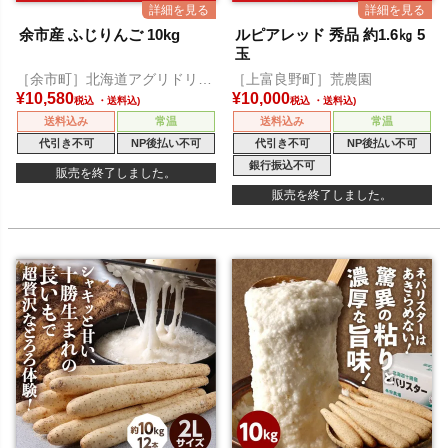
余市産 ふじりんご 10kg
ルピアレッド 秀品 約1.6㎏ 5
玉
［余市町］北海道アグリドリー
［上富良野町］荒農園
ム
¥
10,580
¥
10,000
税込
税込
送料込み
常温
送料込み
常温
代引き不可
NP後払い不可
代引き不可
NP後払い不可
銀行振込不可
販売を終了しました。
販売を終了しました。