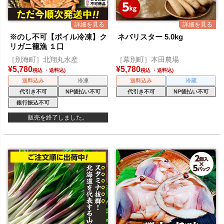
※のし不可【ボイル冷凍】ク
ネバリスター 5.0kg
リガニ籠漁 １口
［別海町］北翔丸水産
［幕別町］本田農場
¥
5,780
¥
5,780
税込
税込
送料込み
冷凍
送料込み
冷蔵
代引き不可
NP後払い不可
代引き不可
NP後払い不可
銀行振込不可
販売を終了しました。