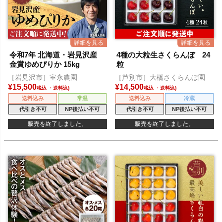
令和7年 北海道・岩見沢産
4種の大粒生さくらんぼ 24
金賞ゆめぴりか 15kg
粒
［岩見沢市］室永農園
［芦別市］大橋さくらんぼ園
¥
15,500
¥
14,500
税込
税込
送料込み
常温
送料込み
冷蔵
代引き不可
NP後払い不可
代引き不可
NP後払い不可
販売を終了しました。
販売を終了しました。