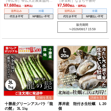
［帯広市］帯広大正農業協同組
［芽室町］なまら十勝野
合
¥
7,680
¥
7,580
税込
税込
送料込み
冷蔵
送料込み
冷蔵
代引き不可
NP後払い不可
代引き不可
NP後払い不可
販売期間
〜
2026/08/17 15:59
十勝産グリーンアスパラ「龍
厚岸産 殻付き生牡蠣 L 20
の髭」 3L 1㎏
個