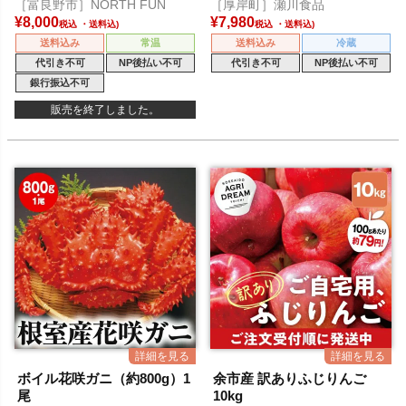
［富良野市］NORTH FUN
［厚岸町］瀬川食品
¥
8,000
¥
7,980
税込
税込
送料込み
常温
送料込み
冷蔵
代引き不可
NP後払い不可
代引き不可
NP後払い不可
銀行振込不可
販売を終了しました。
ボイル花咲ガニ（約800g）1
余市産 訳ありふじりんご
尾
10kg