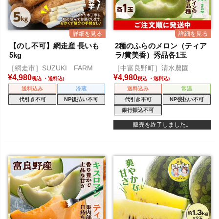
【のし不可】網走産 長いも
2種のふらのメロン（ティア
5kg
ラ/黄美香）秀品各1玉
［網走市］SUZUKI FARM
［中富良野町］清水農園
¥
4,980
¥
4,980
税込
税込
送料込み
冷蔵
送料込み
常温
代引き不可
NP後払い不可
代引き不可
NP後払い不可
銀行振込不可
販売を終了しました。