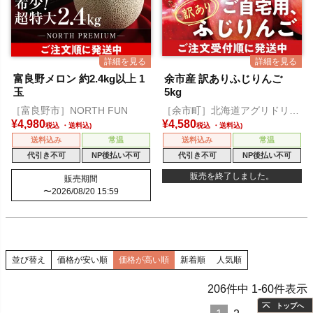
富良野メロン 約2.4kg以上 1
余市産 訳ありふじりんご
玉
5kg
［富良野市］NORTH FUN
［余市町］北海道アグリドリー
ム
¥
4,980
¥
4,580
税込
税込
送料込み
常温
送料込み
常温
代引き不可
NP後払い不可
代引き不可
NP後払い不可
販売を終了しました。
販売期間
〜
2026/08/20 15:59
並び替え
価格が安い順
価格が高い順
新着順
人気順
206
件中
1
-
60
件表示
トップへ