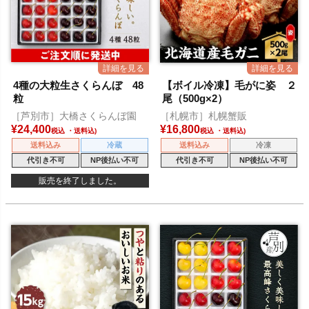
4種の大粒生さくらんぼ 48
【ボイル冷凍】毛がに姿 ２
粒
尾（500g×2）
［芦別市］大橋さくらんぼ園
［札幌市］札幌蟹販
¥
24,400
¥
16,800
税込
税込
送料込み
冷蔵
送料込み
冷凍
代引き不可
NP後払い不可
代引き不可
NP後払い不可
販売を終了しました。