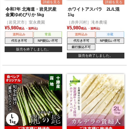
令和7年 北海道・岩見沢産
ホワイトアスパラ 2L/L混
金賞ゆめぴりか 5kg
1㎏
［岩見沢市］室永農園
［赤井川村］滝本農場
¥
5,980
¥
5,980
税込
税込
送料込み
常温
送料込み
冷蔵
代引き不可
NP後払い不可
代引き不可
NP後払い不可
銀行振込不可
販売を終了しました。
販売を終了しました。