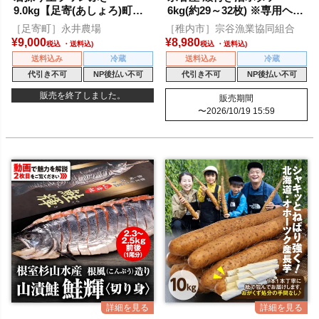
9.0kg【足寄(あしょろ)町特
6kg(約29～32枚) ※専用ヘラ
産】
付き
［足寄町］永井農場
［稚内市］宗谷漁業協同組合
¥
9,000
¥
8,980
税込
税込
送料込み
冷蔵
送料込み
冷蔵
代引き不可
NP後払い不可
代引き不可
NP後払い不可
販売を終了しました。
販売期間
〜
2026/10/19 15:59