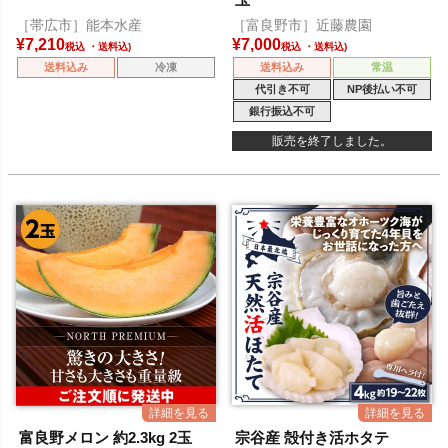
［帯広市］能本水産
［富良野市］近藤農園
¥
7,210
¥
7,000
税込
税込
送料込み
冷凍
送料込み
常温
代引き不可
NP後払い不可
銀行振込不可
販売を終了しました。
富良野メロン 約2.3kg 2玉
宗谷産 殻付き活ホタテ