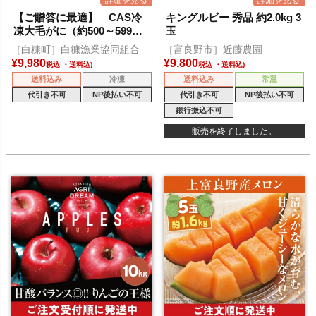
【ご贈答に最適】 CAS冷
キングルビー 秀品 約2.0kg 3
凍大毛がに（約500～599
玉
ｇ）1尾
［白糠町］白糠漁業協同組合
［富良野市］近藤農園
¥
9,980
¥
9,800
税込
税込
送料込み
冷凍
送料込み
常温
代引き不可
NP後払い不可
代引き不可
NP後払い不可
銀行振込不可
販売を終了しました。