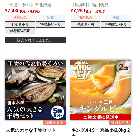
［十勝］食べレア北海道
［厚岸町］瀬川食品
¥
7,480
¥
7,280
税込
税込
送料込み
冷蔵
送料込み
冷蔵
代引き不可
NP後払い不可
代引き不可
NP後払い不可
銀行振込不可
販売を終了しました。
人気の大きな干物セット
キングルビー 秀品 約2.0kg 2
玉