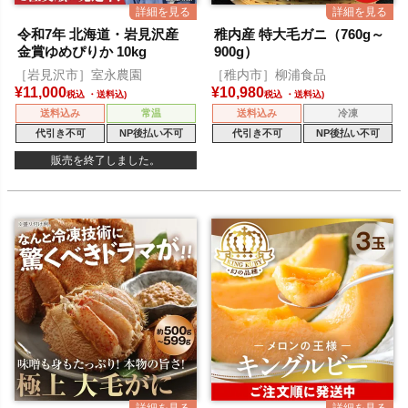
令和7年 北海道・岩見沢産
稚内産 特大毛ガニ（760g～
金賞ゆめぴりか 10kg
900g）
［岩見沢市］室永農園
［稚内市］柳浦食品
¥
11,000
¥
10,980
税込
税込
送料込み
常温
送料込み
冷凍
代引き不可
NP後払い不可
代引き不可
NP後払い不可
販売を終了しました。