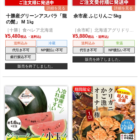
十勝産グリーンアスパラ「龍
余市産 ふじりんご 5kg
の髭」 M 1㎏
［十勝］食べレア北海道
［余市町］北海道アグリドリー
ム
¥
5,480
¥
5,880
税込
税込
送料込み
冷蔵
送料込み
常温
代引き不可
NP後払い不可
代引き不可
NP後払い不可
銀行振込不可
販売を終了しました。
販売を終了しました。