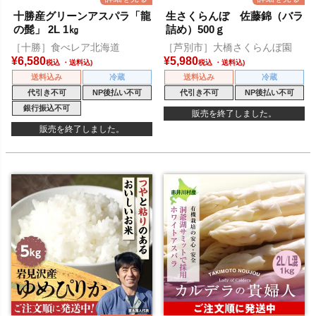
十勝産グリーンアスパラ「龍
生さくらんぼ 佐藤錦（バラ
の髭」 2L 1㎏
詰め）500ｇ
［十勝］食べレア北海道
［芦別市］大橋さくらんぼ園
¥
6,580
¥
5,980
税込
税込
送料込み
冷蔵
送料込み
冷蔵
代引き不可
NP後払い不可
代引き不可
NP後払い不可
銀行振込不可
販売を終了しました。
販売を終了しました。