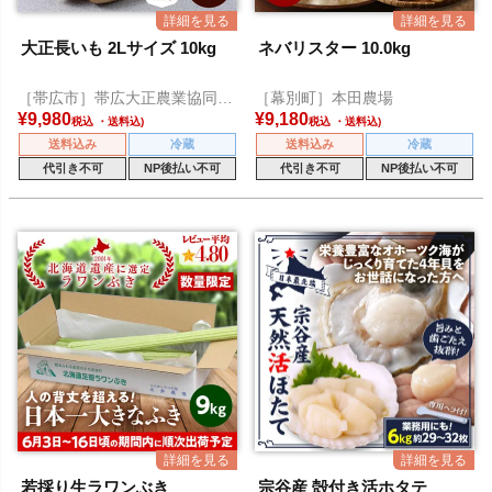
大正長いも 2Lサイズ 10kg
ネバリスター 10.0kg
［帯広市］帯広大正農業協同組
［幕別町］本田農場
合
¥
9,980
¥
9,180
税込
税込
送料込み
冷蔵
送料込み
冷蔵
代引き不可
NP後払い不可
代引き不可
NP後払い不可
若採り生ラワンぶき
宗谷産 殻付き活ホタテ