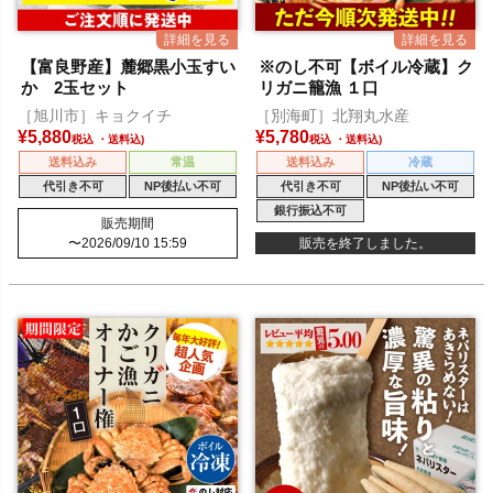
【富良野産】麓郷黒小玉すい
※のし不可【ボイル冷蔵】ク
か 2玉セット
リガニ籠漁 １口
［旭川市］キョクイチ
［別海町］北翔丸水産
¥
5,880
¥
5,780
税込
税込
送料込み
常温
送料込み
冷蔵
代引き不可
NP後払い不可
代引き不可
NP後払い不可
銀行振込不可
販売期間
〜
2026/09/10 15:59
販売を終了しました。