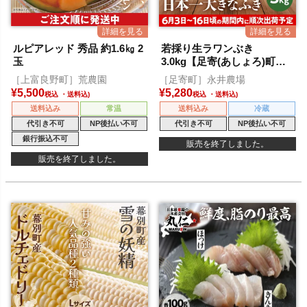
ルピアレッド 秀品 約1.6㎏ 2
若採り生ラワンぶき
玉
3.0kg【足寄(あしょろ)町特
産】
［上富良野町］荒農園
［足寄町］永井農場
¥
5,500
¥
5,280
税込
税込
送料込み
常温
送料込み
冷蔵
代引き不可
NP後払い不可
代引き不可
NP後払い不可
銀行振込不可
販売を終了しました。
販売を終了しました。