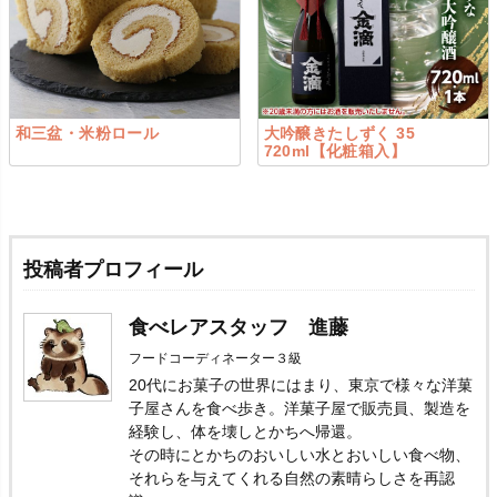
和三盆・米粉ロール
大吟醸きたしずく 35
720ml【化粧箱入】
投稿者プロフィール
食べレアスタッフ 進藤
フードコーディネーター３級
20代にお菓子の世界にはまり、東京で様々な洋菓
子屋さんを食べ歩き。洋菓子屋で販売員、製造を
経験し、体を壊しとかちへ帰還。
その時にとかちのおいしい水とおいしい食べ物、
それらを与えてくれる自然の素晴らしさを再認