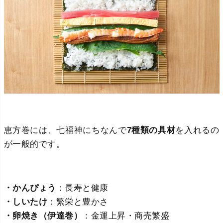
恵方巻には、七福神にちなんで
7種類の具材
を入れるの
が一般的です。
・かんぴょう
：長寿と健康
・しいたけ
：繁栄と豊かさ
・卵焼き（伊達巻）
：金運上昇・商売繁盛