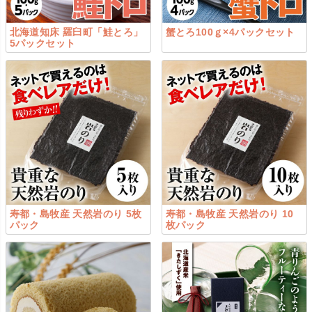
北海道知床 羅臼町「鮭とろ」
蟹とろ100ｇ×4パックセット
5パックセット
寿都・島牧産 天然岩のり 5枚
寿都・島牧産 天然岩のり 10
パック
枚パック