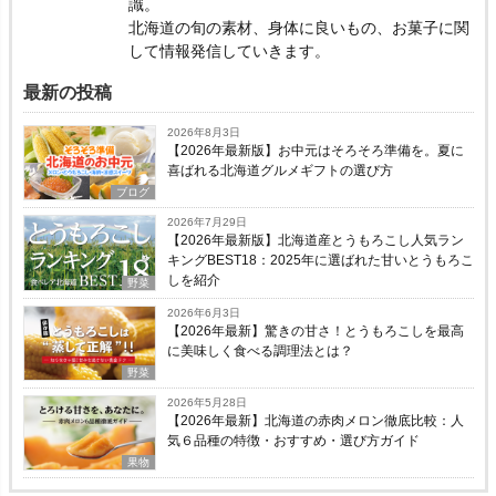
識。
北海道の旬の素材、身体に良いもの、お菓子に関
して情報発信していきます。
最新の投稿
2026年8月3日
【2026年最新版】お中元はそろそろ準備を。夏に
喜ばれる北海道グルメギフトの選び方
ブログ
2026年7月29日
【2026年最新版】北海道産とうもろこし人気ラン
キングBEST18：2025年に選ばれた甘いとうもろこ
しを紹介
野菜
2026年6月3日
【2026年最新】驚きの甘さ！とうもろこしを最高
に美味しく食べる調理法とは？
野菜
2026年5月28日
【2026年最新】北海道の赤肉メロン徹底比較：人
気６品種の特徴・おすすめ・選び方ガイド
果物