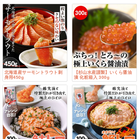
北海道産サーモントラウト刺
【杉山水産謹製】いくら醤油
身用450g
漬 化粧箱入 300g