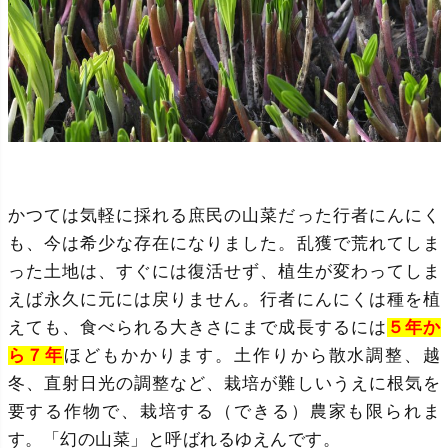
かつては気軽に採れる庶民の山菜だった行者にんにく
も、今は希少な存在になりました。乱獲で荒れてしま
った土地は、すぐには復活せず、植生が変わってしま
えば永久に元には戻りません。行者にんにくは種を植
えても、食べられる大きさにまで成長するには
５年か
ら７年
ほどもかかります。土作りから散水調整、越
冬、直射日光の調整など、栽培が難しいうえに根気を
要する作物で、栽培する（できる）農家も限られま
す。「幻の山菜」と呼ばれるゆえんです。