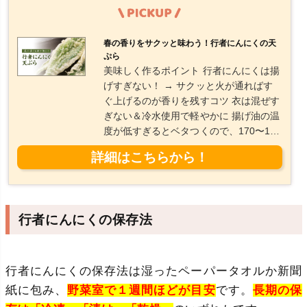
春の香りをサクッと味わう！行者にんにくの天
ぷら
美味しく作るポイント 行者にんにくは揚
げすぎない！ → サクッと火が通ればす
ぐ上げるのが香りを残すコツ 衣は混ぜす
ぎない＆冷水使用で軽やかに 揚げ油の温
度が低すぎるとベタつくので、170〜18
0℃をキープ行者にんにくの天ぷらの冷凍
保存方法1. 冷凍する前にしっかり冷ます
揚げたてのまま冷凍すると水分がこもっ
て衣がベチャつきます。 常温でしっかり
冷ましてから保存しましょう。2. 1個ず
行者にんにくの保存法
つラップ or バラ凍結 1つずつラップで包
む、またはバットに間隔をあけて並べて
「バラ凍結（1〜2時間）」し、その後ジ
ッパーバッグにま...
行者にんにくの保存法は湿ったペーパータオルか新聞
紙に包み、
野菜室で１週間ほどが目安
です。
長期の保