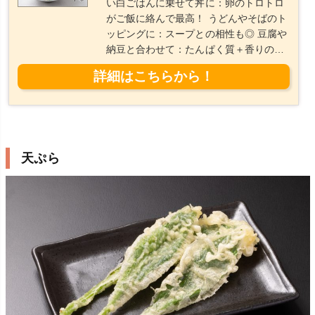
い白ごはんに乗せて丼に：卵のトロトロ
がご飯に絡んで最高！ うどんやそばのト
ッピングに：スープとの相性も◎ 豆腐や
納豆と合わせて：たんぱく質＋香りの相
乗効果健康ポイント 行者にんにくはビタ
ミン・ミネラルが豊富で、疲労回復・抗
酸化作用・免疫力アップに効果的。 卵は
完全栄養食品。良質なたんぱく質と、ビ
タミンB群・脂溶性ビタミンを含み、体
の修復や代謝に重要。 油分と糖分は少な
天ぷら
めなので、ヘルシーながら満足感のある
副菜になります。美味しく作るための5
つのポイント①行者に...