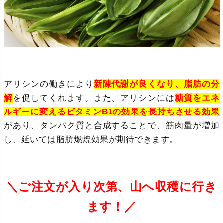
アリシンの働きにより
新陳代謝が良くなり、脂肪の分
解
を促してくれます。また、アリシンには
糖質をエネ
ルギーに変えるビタミンB1の効果を長持ちさせる効果
があり、タンパク質と合成することで、筋肉量が増加
し、延いては脂肪燃焼効果が期待できます。
＼ご注文が入り次第、山へ収穫に行き
ます！
／