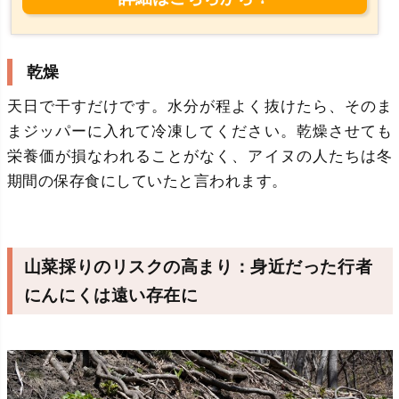
も忘れずに消毒しましょう。② 冷蔵保存
で2週間程度を目安に・漬け込んでから
2〜3日で食べ頃になります。・清潔な箸
やスプーンで取り出すようにすれば、冷
乾燥
蔵庫で2週間程度は美味しく保てます。
③ 冷凍保存も可能（長期保存向け）・食
天日で干すだけです。水分が程よく抜けたら、そのま
べきれない場合は冷凍保存もOK。・漬け
まジッパーに入れて冷凍してください。乾燥させても
た行者にんにくを小分けにしてラップ...
栄養価が損なわれることがなく、アイヌの人たちは冬
期間の保存食にしていたと言われます。
山菜採りのリスクの高まり：身近だった行者
にんにくは遠い存在に