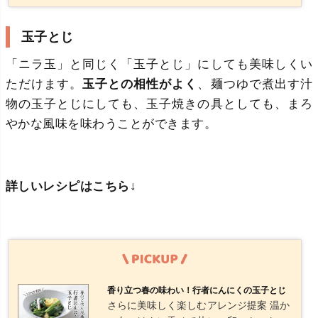
り皮と香りの強い餡が好相性 チーズや大
葉を中に入れて洋風アレンジも → チー
玉子とじ
ズ×行者にんにくでクセになる組み合わ
せ
「ニラ玉」と同じく「玉子とじ」にしても美味しくい
ただけます。
玉子との相性がよく
、麺つゆで煮出す汁
物の玉子とじにしても、玉子焼きの具としても、まろ
やかな風味を味わうことができます。
詳しいレシピはこちら↓
香り立つ春の味わい！行者にんにくの玉子とじ
さらに美味しく楽しむアレンジ提案 温か