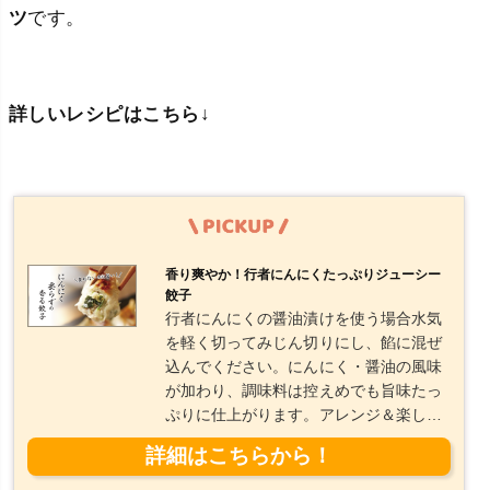
ツ
です。
詳しいレシピはこちら↓
香り爽やか！行者にんにくたっぷりジューシー
餃子
行者にんにくの醤油漬けを使う場合水気
を軽く切ってみじん切りにし、餡に混ぜ
込んでください。にんにく・醤油の風味
が加わり、調味料は控えめでも旨味たっ
ぷりに仕上がります。アレンジ＆楽しみ
方 冷凍保存OK！：包んだ状態で冷凍→
焼くときは凍ったまま焼きでOK（蒸し焼
き時間＋2〜3分） 水餃子でも◎：もっち