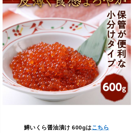
鱒いくら醤油漬け 600gは
こちら