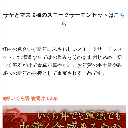
サケとマス 2種のスモークサーモンセットは
こち
ら
紅白の色合いが新年にふさわしいスモークサーモンセ
ット。北海道ならではの旨みをそのまま閉じ込め、切
って盛るだけで食卓が華やかに。お年賀の手土産や親
戚への新年の挨拶として重宝される一品です。
■鱒いくら醤油漬け 600g