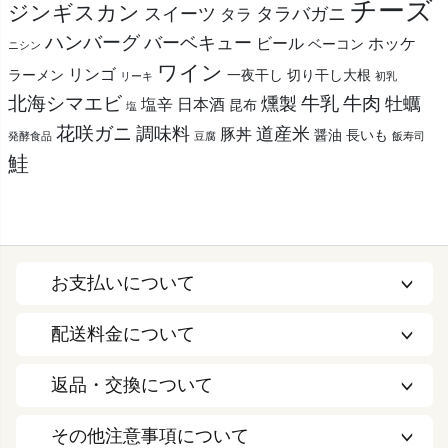
チーズ
ジンギスカン
スイーツ
タラバガニ
タラ
ハンバーグ
バーベキュー
ビール
ホッケ
ベーコン
ニシン
ワイン
リンゴ
ラーメン
一夜干し
切り干し大根
リーキ
初乳
北海シマエビ
牛乳
牛肉
燻製
牡蠣
塩辛
日本酒
昆布
塩
花咲ガニ
調味料
道産米
豚丼
醤油
長いも
発酵食品
豆腐
飯寿司
鮭
お支払いについて
配送料金について
返品・交換について
その他注意事項について