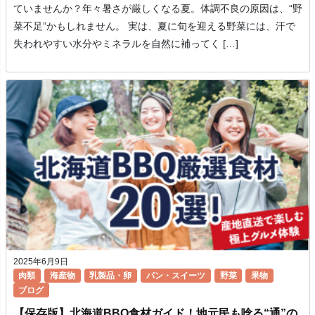
ていませんか？年々暑さが厳しくなる夏。体調不良の原因は、“野
菜不足”かもしれません。 実は、夏に旬を迎える野菜には、汗で
失われやすい水分やミネラルを自然に補ってく […]
2025年6月9日
肉類
海産物
乳製品・卵
パン・スイーツ
野菜
果物
ブログ
【保存版】北海道BBQ食材ガイド！地元民も唸る“通”の