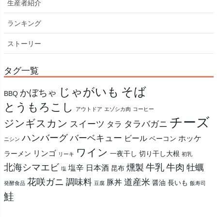
生産者紹介
ランキング
ストーリー
タグ一覧
そば
じゃがいも
かぼちゃ
BBQ
とうもろこし
アウトドア
エゾシカ肉
コーヒー
チーズ
ジンギスカン
スイーツ
タラバガニ
タラ
ハンバーグ
バーベキュー
ビール
ホッケ
ベーコン
ニシン
ワイン
リンゴ
ラーメン
一夜干し
切り干し大根
リーキ
初乳
北海シマエビ
牛乳
牛肉
燻製
牡蠣
塩辛
日本酒
昆布
塩
花咲ガニ
調味料
道産米
豚丼
醤油
長いも
発酵食品
豆腐
飯寿司
鮭