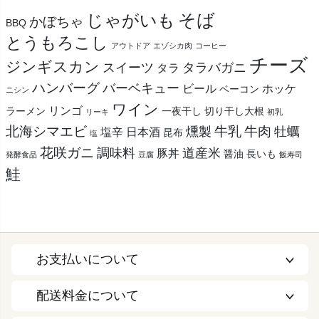
そば
じゃがいも
かぼちゃ
BBQ
とうもろこし
アウトドア
エゾシカ肉
コーヒー
チーズ
ジンギスカン
スイーツ
タラバガニ
タラ
ハンバーグ
バーベキュー
ビール
ホッケ
ベーコン
ニシン
ワイン
リンゴ
ラーメン
一夜干し
切り干し大根
リーキ
初乳
北海シマエビ
牛乳
牛肉
燻製
牡蠣
塩辛
日本酒
昆布
塩
花咲ガニ
調味料
道産米
豚丼
醤油
長いも
発酵食品
豆腐
飯寿司
鮭
お支払いについて
配送料金について