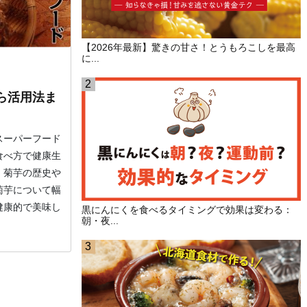
【2026年最新】驚きの甘さ！とうもろこしを最高
に...
ら活用法ま
スーパーフード
食べ方で健康生
、菊芋の歴史や
菊芋について幅
健康的で美味し
黒にんにくを食べるタイミングで効果は変わる：
朝・夜...