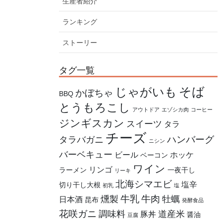
生産者紹介
ランキング
ストーリー
タグ一覧
そば
じゃがいも
かぼちゃ
BBQ
とうもろこし
アウトドア
エゾシカ肉
コーヒー
ジンギスカン
スイーツ
タラ
チーズ
ハンバーグ
タラバガニ
ニシン
バーベキュー
ビール
ホッケ
ベーコン
ワイン
リンゴ
ラーメン
一夜干し
リーキ
北海シマエビ
塩辛
切り干し大根
初乳
塩
牛乳
牛肉
燻製
牡蠣
日本酒
昆布
発酵食品
花咲ガニ
調味料
道産米
豚丼
醤油
豆腐