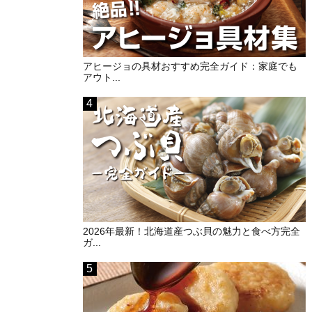
アヒージョの具材おすすめ完全ガイド：家庭でも
アウト...
2026年最新！北海道産つぶ貝の魅力と食べ方完全
ガ...