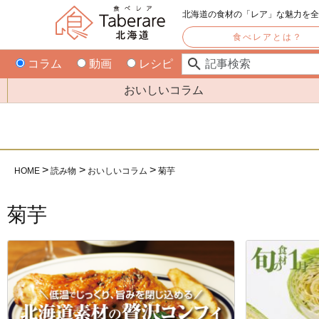
北海道の食材の「レア」な魅力を
食べレアとは？
コラム
動画
レシピ
おいしいコラム
HOME
読み物
おいしいコラム
菊芋
菊芋