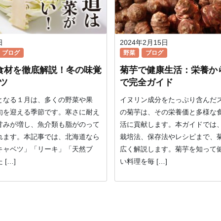
日
2024年2月15日
ブログ
野菜
ブログ
食材を徹底解説！冬の味覚
菊芋で健康生活：栄養か
ツ
で完全ガイド
となる１月は、多くの野菜や果
イヌリン成分をたっぷり含んだ
旬を迎える季節です。寒さに耐え
の菊芋は、その栄養価と多様な
甘みが増し、魚介類も脂がのって
活に貢献します。本ガイドでは
れます。本記事では、北海道なら
栽培法、保存法やレシピまで、
キャベツ」「リーキ」「天然ブ
広く解説します。菊芋を知って
[…]
い料理を毎 […]