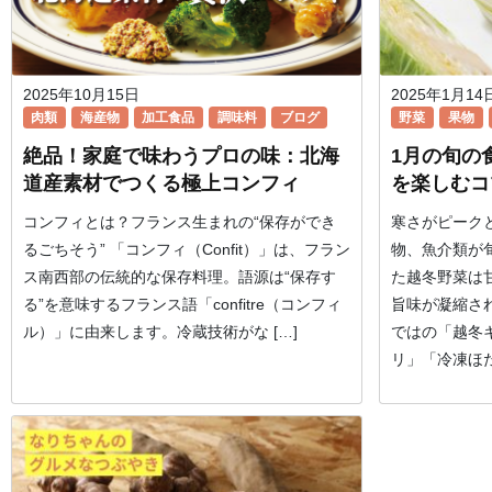
2025年10月15日
2025年1月14
肉類
海産物
加工食品
調味料
ブログ
野菜
果物
絶品！家庭で味わうプロの味：北海
1月の旬の
道産素材でつくる極上コンフィ
を楽しむコ
コンフィとは？フランス生まれの“保存ができ
寒さがピーク
るごちそう” 「コンフィ（Confit）」は、フラン
物、魚介類が
ス南西部の伝統的な保存料理。語源は“保存す
た越冬野菜は
る”を意味するフランス語「confitre（コンフィ
旨味が凝縮さ
ル）」に由来します。冷蔵技術がな […]
ではの「越冬
リ」「冷凍ほた 