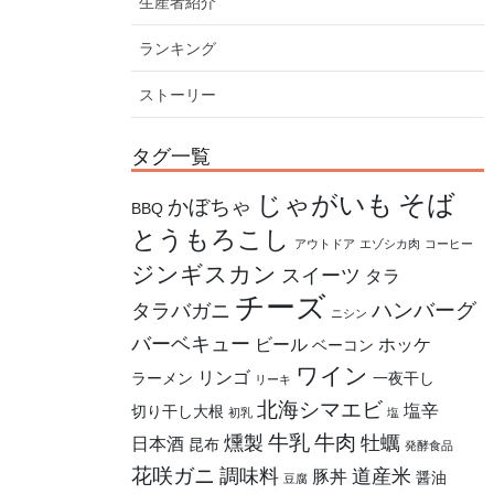
生産者紹介
ランキング
ストーリー
タグ一覧
そば
じゃがいも
かぼちゃ
BBQ
とうもろこし
アウトドア
エゾシカ肉
コーヒー
ジンギスカン
スイーツ
タラ
チーズ
ハンバーグ
タラバガニ
ニシン
バーベキュー
ビール
ホッケ
ベーコン
ワイン
リンゴ
ラーメン
一夜干し
リーキ
北海シマエビ
塩辛
切り干し大根
初乳
塩
牛乳
牛肉
燻製
牡蠣
日本酒
昆布
発酵食品
花咲ガニ
調味料
道産米
豚丼
醤油
豆腐