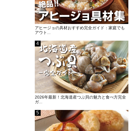
アヒージョの具材おすすめ完全ガイド：家庭でも
アウト...
2026年最新！北海道産つぶ貝の魅力と食べ方完全
ガ...