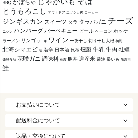
そば
じゃがいも
かぼちゃ
BBQ
とうもろこし
アウトドア
エゾシカ肉
コーヒー
チーズ
ジンギスカン
スイーツ
タラバガニ
タラ
ハンバーグ
バーベキュー
ビール
ホッケ
ベーコン
ニシン
ワイン
リンゴ
ラーメン
一夜干し
切り干し大根
リーキ
初乳
北海シマエビ
牛乳
牛肉
燻製
牡蠣
塩辛
日本酒
昆布
塩
花咲ガニ
調味料
道産米
豚丼
醤油
長いも
発酵食品
豆腐
飯寿司
鮭
お支払いについて
配送料金について
返品・交換について