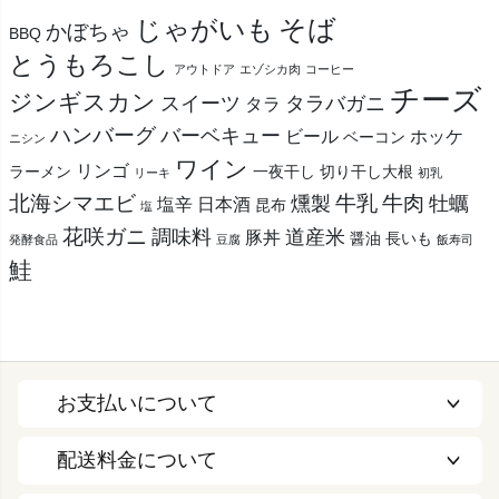
そば
じゃがいも
かぼちゃ
BBQ
とうもろこし
アウトドア
エゾシカ肉
コーヒー
チーズ
ジンギスカン
スイーツ
タラバガニ
タラ
ハンバーグ
バーベキュー
ビール
ホッケ
ベーコン
ニシン
ワイン
リンゴ
ラーメン
一夜干し
切り干し大根
リーキ
初乳
北海シマエビ
牛乳
牛肉
燻製
牡蠣
塩辛
日本酒
昆布
塩
花咲ガニ
調味料
道産米
豚丼
醤油
長いも
発酵食品
豆腐
飯寿司
鮭
お支払いについて
配送料金について