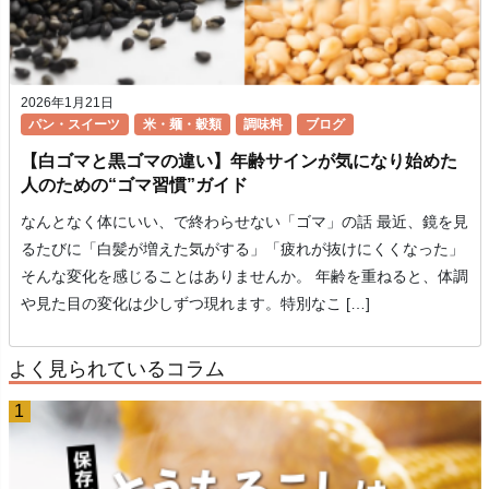
2026年1月21日
パン・スイーツ
米・麺・穀類
調味料
ブログ
【白ゴマと黒ゴマの違い】年齢サインが気になり始めた
人のための“ゴマ習慣”ガイド
なんとなく体にいい、で終わらせない「ゴマ」の話 最近、鏡を見
るたびに「白髪が増えた気がする」「疲れが抜けにくくなった」
そんな変化を感じることはありませんか。 年齢を重ねると、体調
や見た目の変化は少しずつ現れます。特別なこ […]
よく見られているコラム